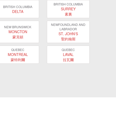
BRITISH COLUMBIA
BRITISH COLUMBIA
SURREY
DELTA
素裏
NEWFOUNDLAND AND
NEW BRUNSWICK
LABRADOR
MONCTON
ST. JOHN'S
蒙克頓
聖約翰斯
QUEBEC
QUEBEC
MONTREAL
LAVAL
蒙特利爾
拉瓦爾