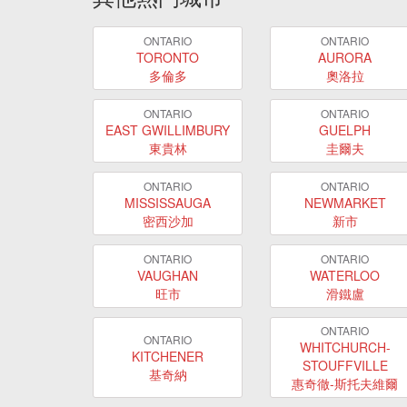
ONTARIO
ONTARIO
TORONTO
AURORA
多倫多
奧洛拉
ONTARIO
ONTARIO
EAST GWILLIMBURY
GUELPH
東貴林
圭爾夫
ONTARIO
ONTARIO
MISSISSAUGA
NEWMARKET
密西沙加
新市
ONTARIO
ONTARIO
VAUGHAN
WATERLOO
旺市
滑鐵盧
ONTARIO
ONTARIO
WHITCHURCH-
KITCHENER
STOUFFVILLE
基奇納
惠奇徹-斯托夫維爾