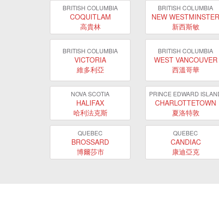
BRITISH COLUMBIA
BRITISH COLUMBIA
COQUITLAM
NEW WESTMINSTE
高貴林
新西斯敏
BRITISH COLUMBIA
BRITISH COLUMBIA
VICTORIA
WEST VANCOUVER
維多利亞
西溫哥華
NOVA SCOTIA
PRINCE EDWARD ISLAN
HALIFAX
CHARLOTTETOWN
哈利法克斯
夏洛特敦
QUEBEC
QUEBEC
BROSSARD
CANDIAC
博爾莎市
康迪亞克