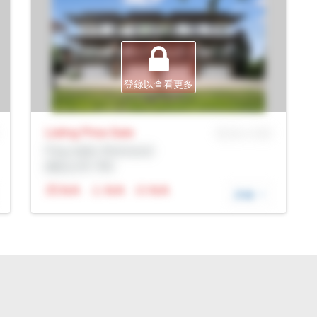
登錄以查看更多
Listing Price
Sale
MLS® # SID
Prop Addr, Richmond
經紀公司: Rltr
N/A
N/A
N/A
詳細