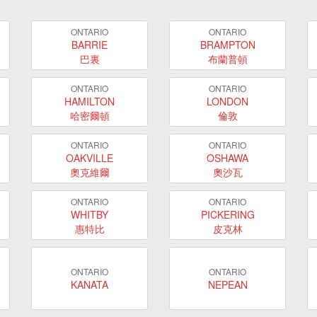
ONTARIO
ONTARIO
BARRIE
BRAMPTON
巴裏
布蘭普頓
ONTARIO
ONTARIO
HAMILTON
LONDON
哈密爾頓
倫敦
ONTARIO
ONTARIO
OAKVILLE
OSHAWA
奧克維爾
奧沙瓦
ONTARIO
ONTARIO
WHITBY
PICKERING
惠特比
皮克林
ONTARIO
ONTARIO
KANATA
NEPEAN