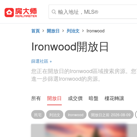
首頁
開放日
列治文
Ironwood
Ironwood開放日
篩選社區
+
您正在開放日的Ironwood區域搜索房源
進一步篩選Ironwood的房源。
所有
開放日
成交價
暗盤
樓花轉讓
民宅
列治文
Ironwood
開放日之前
2026-08-09