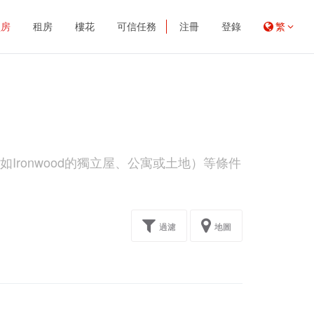
買房
租房
樓花
可信任務
注冊
登錄
繁
Ironwood的獨立屋、公寓或土地）等條件
過濾
地圖