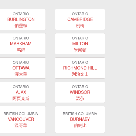
ONTARIO
ONTARIO
BURLINGTON
CAMBRIDGE
伯靈頓
劍橋
ONTARIO
ONTARIO
MARKHAM
MILTON
萬錦
米爾頓
ONTARIO
ONTARIO
OTTAWA
RICHMOND HILL
渥太華
列治文山
ONTARIO
ONTARIO
AJAX
WINDSOR
阿賈克斯
溫莎
BRITISH COLUMBIA
BRITISH COLUMBIA
VANCOUVER
BURNABY
溫哥華
伯納比