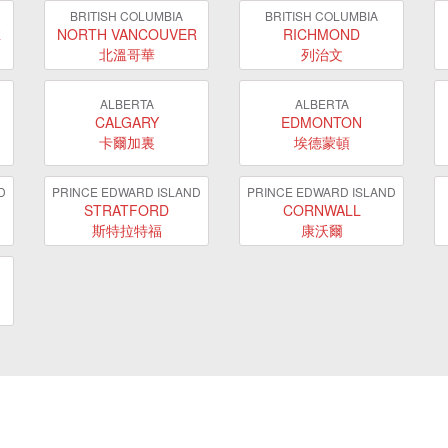
BRITISH COLUMBIA
BRITISH COLUMBIA
R
NORTH VANCOUVER
RICHMOND
北溫哥華
列治文
ALBERTA
ALBERTA
CALGARY
EDMONTON
卡爾加裏
埃德蒙頓
D
PRINCE EDWARD ISLAND
PRINCE EDWARD ISLAND
STRATFORD
CORNWALL
斯特拉特福
康沃爾