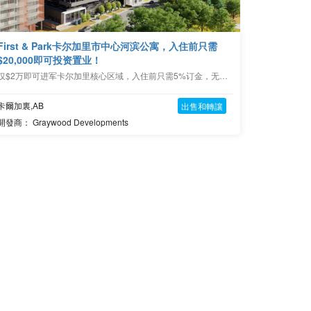
First & Park卡尔加里市中心河滨公寓，入住前只需
$20,000即可投资置业！
仅$2万即可进军卡尔加里核心区域，入住前只需5%订金，无需土地转让税，大开发商提供两年包租或租赁服务，圆你投资梦想！
卡爾加裏,AB
出售和轉讓
開發商： Graywood Developments