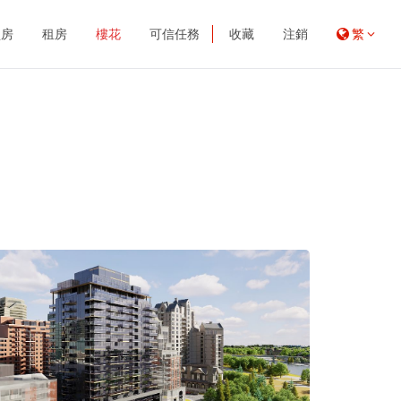
買房
租房
樓花
可信任務
收藏
注銷
繁