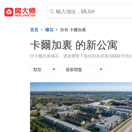
首頁
樓花
所有 卡爾加裏
卡爾加裏 的新公寓
找卡爾加裏樓花，通過瀏覽下面的列表或查詢關鍵字找
類型
最新開盤