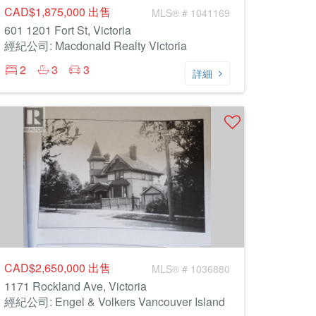
CAD$1,875,000
出售
MLS® # 1041169
601 1201 Fort St, Victoria
經紀公司: Macdonald Realty Victoria
2
3
3
詳細
CAD$2,650,000
出售
MLS® # 1036880
1171 Rockland Ave, Victoria
經紀公司: Engel & Volkers Vancouver Island