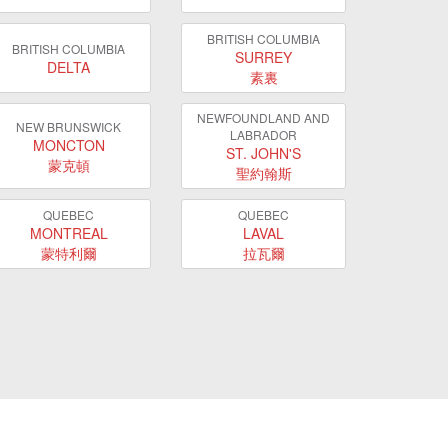
BRITISH COLUMBIA
BRITISH COLUMBIA
SURREY
DELTA
素裏
NEWFOUNDLAND AND
NEW BRUNSWICK
LABRADOR
MONCTON
ST. JOHN'S
蒙克頓
聖約翰斯
QUEBEC
QUEBEC
MONTREAL
LAVAL
蒙特利爾
拉瓦爾