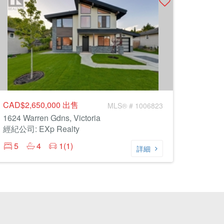
CAD$2,650,000
出售
MLS® # 1006823
1624 Warren Gdns, Victoria
經紀公司: EXp Realty
5
4
1(1)
詳細