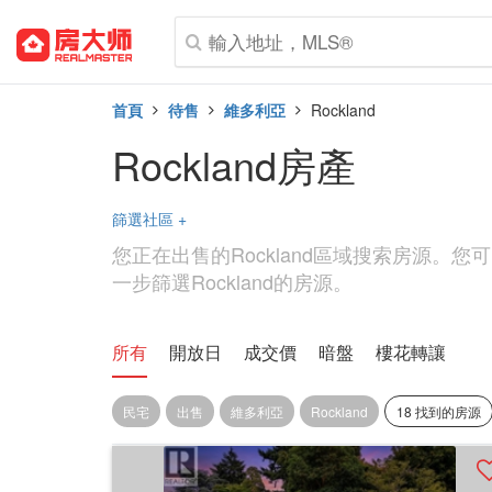
首頁
待售
維多利亞
Rockland
Rockland房產
篩選社區
+
您正在出售的Rockland區域搜索房源。
一步篩選Rockland的房源。
所有
開放日
成交價
暗盤
樓花轉讓
民宅
出售
維多利亞
Rockland
18 找到的房源