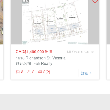
CAD$1,499,000
出售
MLS® # 1024078
1618 Richardson St, Victoria
經紀公司: Fair Realty
3
2
2(2)
詳細