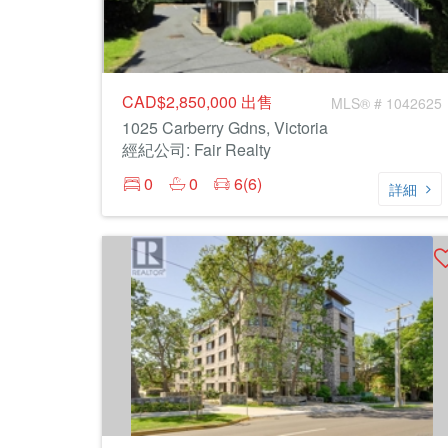
CAD$2,850,000
出售
MLS® # 1042625
1025 Carberry Gdns, Victoria
經紀公司: Fair Realty
0
0
6(6)
詳細