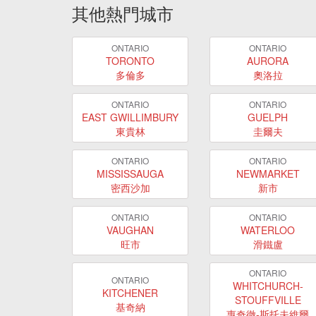
其他熱門城市
ONTARIO
ONTARIO
TORONTO
AURORA
多倫多
奧洛拉
ONTARIO
ONTARIO
EAST GWILLIMBURY
GUELPH
東貴林
圭爾夫
ONTARIO
ONTARIO
MISSISSAUGA
NEWMARKET
密西沙加
新市
ONTARIO
ONTARIO
VAUGHAN
WATERLOO
旺市
滑鐵盧
ONTARIO
ONTARIO
WHITCHURCH-
KITCHENER
STOUFFVILLE
基奇納
惠奇徹-斯托夫維爾