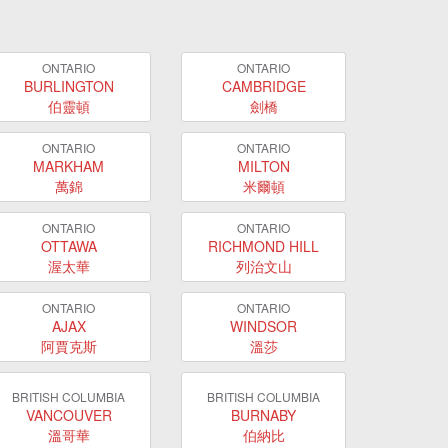
ONTARIO
ONTARIO
BURLINGTON
CAMBRIDGE
伯靈頓
劍橋
ONTARIO
ONTARIO
MARKHAM
MILTON
萬錦
米爾頓
ONTARIO
ONTARIO
OTTAWA
RICHMOND HILL
渥太華
列治文山
ONTARIO
ONTARIO
AJAX
WINDSOR
阿賈克斯
溫莎
BRITISH COLUMBIA
BRITISH COLUMBIA
VANCOUVER
BURNABY
溫哥華
伯納比