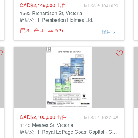
CAD$2,149,000
出售
MLS® # 1041020
1562 Richardson St, Victoria
經紀公司: Pemberton Holmes Ltd.
3
4
2(2)
詳細
CAD$2,100,000
出售
MLS® # 1037148
1145 Meares St, Victoria
經紀公司: Royal LePage Coast Capital - Chatterton