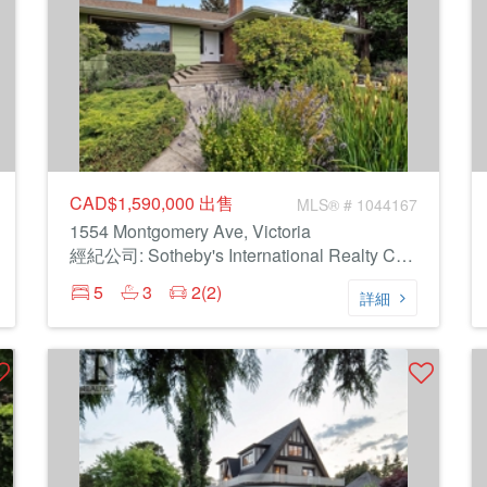
CAD$1,590,000
出售
MLS® # 1044167
1554 Montgomery Ave, Victoria
經紀公司: Sotheby's International Realty Canada
5
3
2(2)
詳細