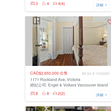
3
4
4(4)
詳細
CAD$2,650,000
出售
MLS® # 1036083
1171 Rockland Ave, Victoria
經紀公司: Engel & Volkers Vancouver Island
8
8
2(2)
詳細