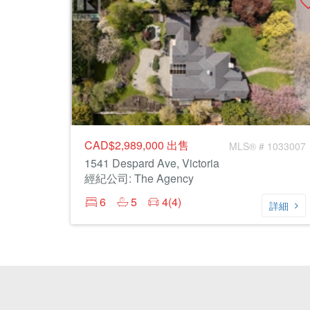
CAD$2,989,000
出售
MLS® # 1033007
1541 Despard Ave, Victoria
經紀公司: The Agency
6
5
4(4)
詳細