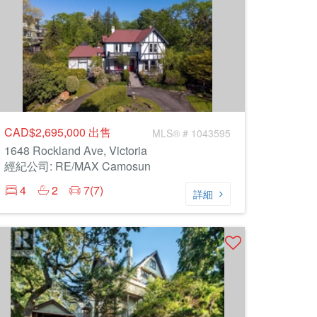
CAD$2,695,000
出售
MLS® # 1043595
1648 Rockland Ave, Victoria
經紀公司: RE/MAX Camosun
4
2
7(7)
詳細