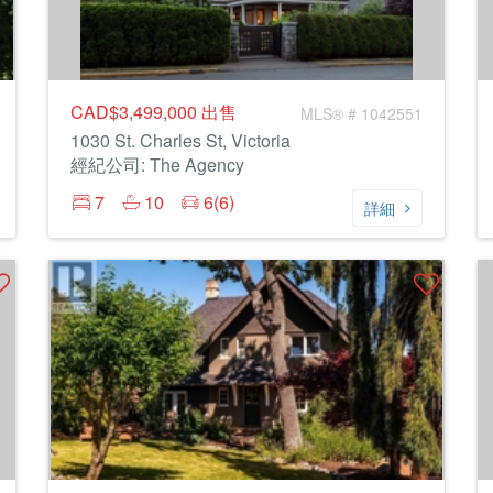
CAD$3,499,000
出售
MLS® # 1042551
1030 St. Charles St, Victoria
經紀公司: The Agency
7
10
6(6)
詳細