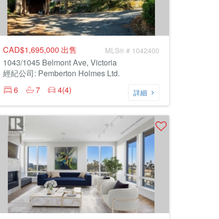
CAD$1,695,000
出售
MLS® # 1042400
1043/1045 Belmont Ave, Victoria
經紀公司: Pemberton Holmes Ltd.
6
7
4(4)
詳細