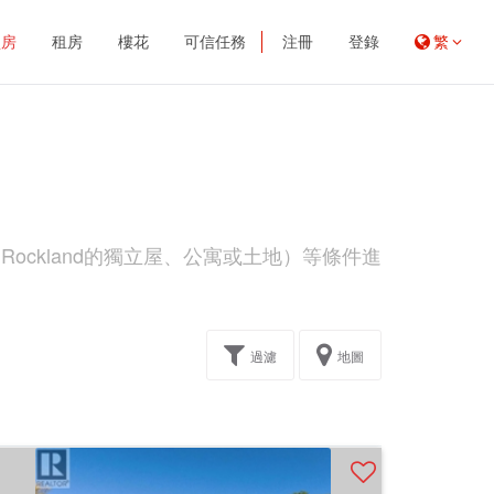
買房
租房
樓花
可信任務
注冊
登錄
繁
ockland的獨立屋、公寓或土地）等條件進
過濾
地圖