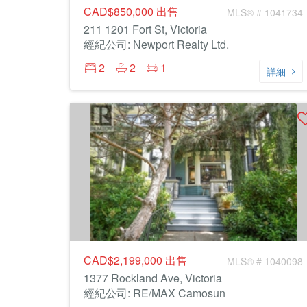
CAD$850,000
出售
MLS® # 1041734
211 1201 Fort St, Victoria
經紀公司: Newport Realty Ltd.
2
2
1
詳細
CAD$2,199,000
出售
MLS® # 1040098
1377 Rockland Ave, Victoria
經紀公司: RE/MAX Camosun