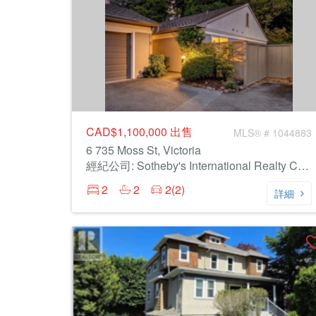
CAD$1,100,000
出售
MLS® # 1044883
6 735 Moss St, Victoria
經紀公司: Sotheby's International Realty Canada
2
2
2(2)
詳細