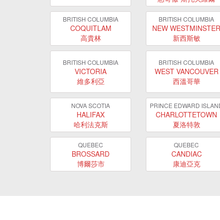
BRITISH COLUMBIA
BRITISH COLUMBIA
COQUITLAM
NEW WESTMINSTE
高貴林
新西斯敏
BRITISH COLUMBIA
BRITISH COLUMBIA
VICTORIA
WEST VANCOUVER
維多利亞
西溫哥華
NOVA SCOTIA
PRINCE EDWARD ISLAN
HALIFAX
CHARLOTTETOWN
哈利法克斯
夏洛特敦
QUEBEC
QUEBEC
BROSSARD
CANDIAC
博爾莎市
康迪亞克