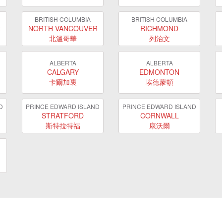
BRITISH COLUMBIA
BRITISH COLUMBIA
R
NORTH VANCOUVER
RICHMOND
北溫哥華
列治文
ALBERTA
ALBERTA
CALGARY
EDMONTON
卡爾加裏
埃德蒙頓
D
PRINCE EDWARD ISLAND
PRINCE EDWARD ISLAND
STRATFORD
CORNWALL
斯特拉特福
康沃爾