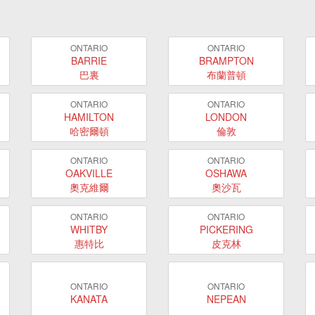
ONTARIO
ONTARIO
BARRIE
BRAMPTON
巴裏
布蘭普頓
ONTARIO
ONTARIO
HAMILTON
LONDON
哈密爾頓
倫敦
ONTARIO
ONTARIO
OAKVILLE
OSHAWA
奧克維爾
奧沙瓦
ONTARIO
ONTARIO
WHITBY
PICKERING
惠特比
皮克林
ONTARIO
ONTARIO
KANATA
NEPEAN