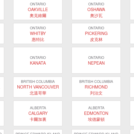
ONTARIO
ONTARIO
OAKVILLE
OSHAWA
奧克維爾
奧沙瓦
ONTARIO
ONTARIO
WHITBY
PICKERING
惠特比
皮克林
ONTARIO
ONTARIO
KANATA
NEPEAN
BRITISH COLUMBIA
BRITISH COLUMBIA
R
NORTH VANCOUVER
RICHMOND
北溫哥華
列治文
ALBERTA
ALBERTA
CALGARY
EDMONTON
卡爾加裏
埃德蒙頓
D
PRINCE EDWARD ISLAND
PRINCE EDWARD ISLAND