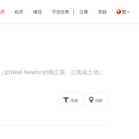
買房
租房
樓花
可信任務
注冊
登錄
繁
West Newton的獨立屋、公寓或土地）
過濾
地圖