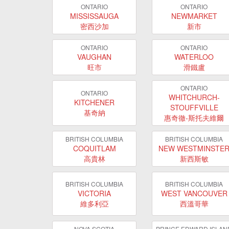
ONTARIO
ONTARIO
MISSISSAUGA
NEWMARKET
密西沙加
新市
ONTARIO
ONTARIO
VAUGHAN
WATERLOO
旺市
滑鐵盧
ONTARIO
ONTARIO
WHITCHURCH-
KITCHENER
STOUFFVILLE
基奇納
惠奇徹-斯托夫維爾
BRITISH COLUMBIA
BRITISH COLUMBIA
COQUITLAM
NEW WESTMINSTE
高貴林
新西斯敏
BRITISH COLUMBIA
BRITISH COLUMBIA
VICTORIA
WEST VANCOUVER
維多利亞
西溫哥華
NOVA SCOTIA
PRINCE EDWARD ISLAN