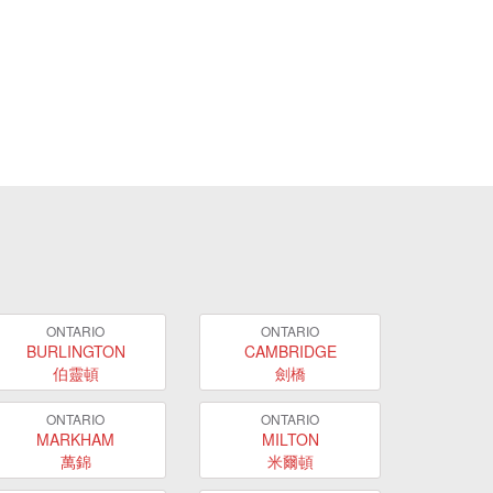
ONTARIO
ONTARIO
BURLINGTON
CAMBRIDGE
伯靈頓
劍橋
ONTARIO
ONTARIO
MARKHAM
MILTON
萬錦
米爾頓