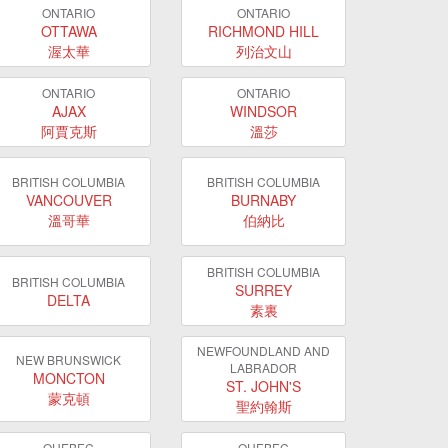
ONTARIO
ONTARIO
OTTAWA
RICHMOND HILL
渥太華
列治文山
ONTARIO
ONTARIO
AJAX
WINDSOR
阿賈克斯
溫莎
BRITISH COLUMBIA
BRITISH COLUMBIA
VANCOUVER
BURNABY
溫哥華
伯納比
BRITISH COLUMBIA
BRITISH COLUMBIA
SURREY
DELTA
素裏
NEWFOUNDLAND AND
NEW BRUNSWICK
LABRADOR
MONCTON
ST. JOHN'S
蒙克頓
聖約翰斯
QUEBEC
QUEBEC