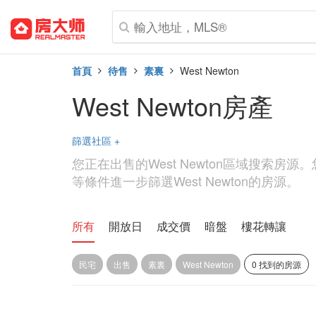
首頁
待售
素裏
West Newton
West Newton房產
篩選社區
+
您正在出售的West Newton區域搜索房
等條件進一步篩選West Newton的房源。
所有
開放日
成交價
暗盤
樓花轉讓
民宅
出售
素裏
West Newton
0 找到的房源