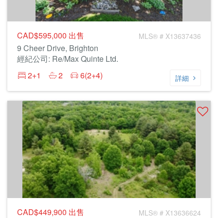
CAD$595,000
出售
MLS® # X13637436
9 Cheer Drive, Brighton
經紀公司: Re/Max Quinte Ltd.
2+1
2
6(2+4)
詳細
CAD$449,900
出售
MLS® # X13636624