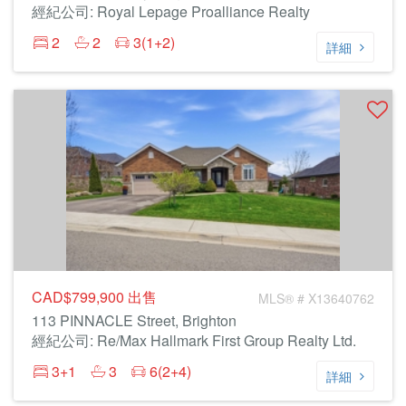
經紀公司: Royal Lepage Proalliance Realty
2
2
3(1+2)
詳細
CAD$799,900
出售
MLS® # X13640762
113 PINNACLE Street, Brighton
經紀公司: Re/Max Hallmark First Group Realty Ltd.
3+1
3
6(2+4)
詳細