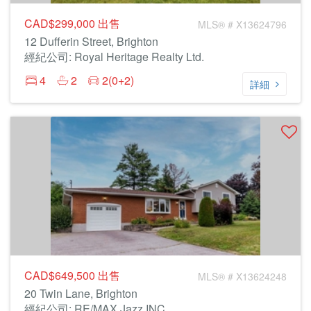
CAD$299,000
出售
MLS® # X13624796
12 Dufferin Street, Brighton
經紀公司: Royal Heritage Realty Ltd.
4
2
2(0+2)
詳細
CAD$649,500
出售
MLS® # X13624248
20 Twin Lane, Brighton
經紀公司: RE/MAX Jazz INC.