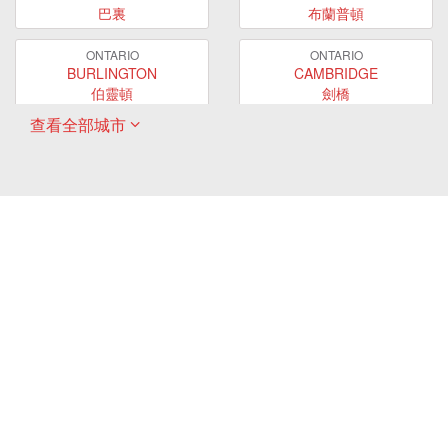
巴裏
布蘭普頓
ONTARIO
ONTARIO
BURLINGTON
CAMBRIDGE
伯靈頓
劍橋
查看全部城市
ONTARIO
ONTARIO
EAST GWILLIMBURY
GUELPH
東貴林
圭爾夫
ONTARIO
ONTARIO
HAMILTON
LONDON
哈密爾頓
倫敦
ONTARIO
ONTARIO
MARKHAM
MILTON
萬錦
米爾頓
ONTARIO
ONTARIO
MISSISSAUGA
NEWMARKET
密西沙加
新市