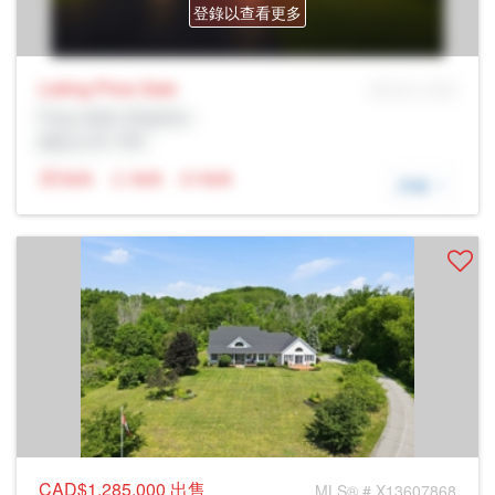
登錄以查看更多
Listing Price
Sale
MLS® # SID
Prop Addr, Brighton
經紀公司: Rltr
N/A
N/A
N/A
詳細
CAD$1,285,000
出售
MLS® # X13607868