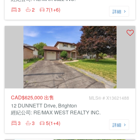
3
2
7(1+6)
詳細
CAD$625,000
出售
MLS® # X13621488
12 DUNNETT Drive, Brighton
經紀公司: RE/MAX WEST REALTY INC.
3
3
5(1+4)
詳細