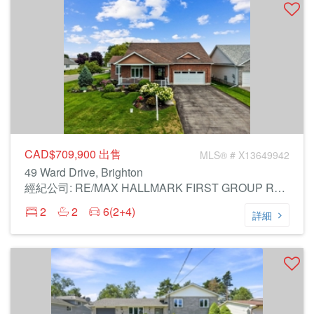
CAD$709,900
出售
MLS® # X13649942
49 Ward Drive, Brighton
經紀公司: RE/MAX HALLMARK FIRST GROUP REALTY LTD.
2
2
6(2+4)
詳細