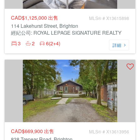
CAD$1,125,000
出售
MLS® # X13615898
114 Lakehurst Street, Brighton
經紀公司: ROYAL LEPAGE SIGNATURE REALTY
3
2
6(2+4)
詳細
CAD$669,900
出售
MLS® # X13613956
838 Trenear Road, Brighton