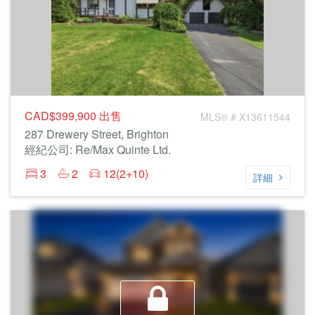
CAD$399,900
出售
MLS® # X13611544
287 Drewery Street, Brighton
經紀公司: Re/Max Quinte Ltd.
3
2
12(2+10)
詳細