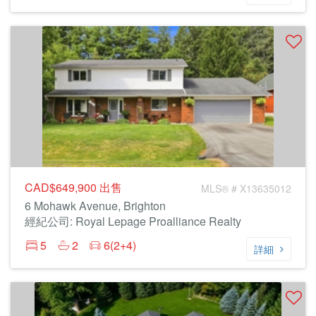
CAD$649,900
出售
MLS® # X13635012
6 Mohawk Avenue, Brighton
經紀公司: Royal Lepage Proalliance Realty
5
2
6(2+4)
詳細