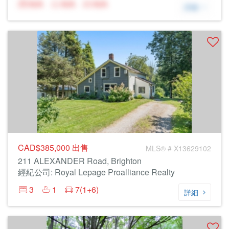
N/A
N/A
N/A
詳細
CAD$385,000
出售
MLS® # X13629102
211 ALEXANDER Road, Brighton
經紀公司: Royal Lepage Proalliance Realty
3
1
7(1+6)
詳細