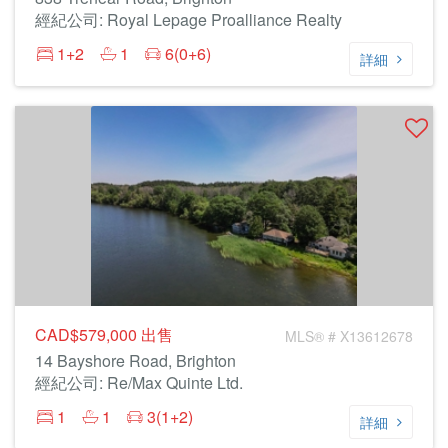
經紀公司: Royal Lepage Proalliance Realty
1+2
1
6(0+6)
詳細
CAD$579,000
出售
MLS® # X13612678
14 Bayshore Road, Brighton
經紀公司: Re/Max Quinte Ltd.
1
1
3(1+2)
詳細