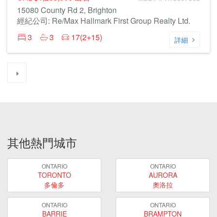
15080 County Rd 2, Brighton
經紀公司: Re/Max Hallmark First Group Realty Ltd.
3
3
17(2+15)
詳細
其他熱門城市
ONTARIO
ONTARIO
TORONTO
AURORA
多倫多
奧洛拉
ONTARIO
ONTARIO
BARRIE
BRAMPTON