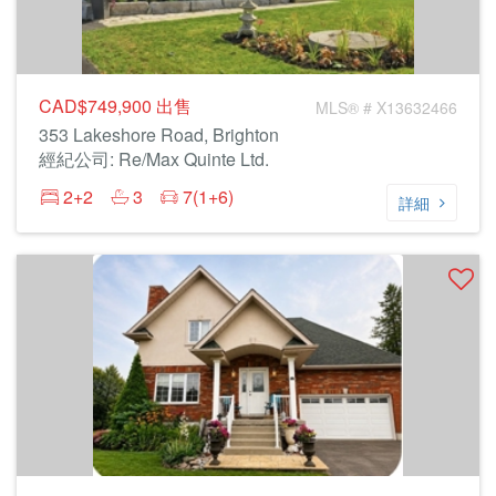
CAD$749,900
出售
MLS® # X13632466
353 Lakeshore Road, Brighton
經紀公司: Re/Max Quinte Ltd.
2+2
3
7(1+6)
詳細