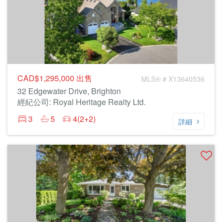
CAD$1,295,000
出售
MLS® # X13640536
32 Edgewater Drive, Brighton
經紀公司: Royal Heritage Realty Ltd.
3
5
4(2+2)
詳細