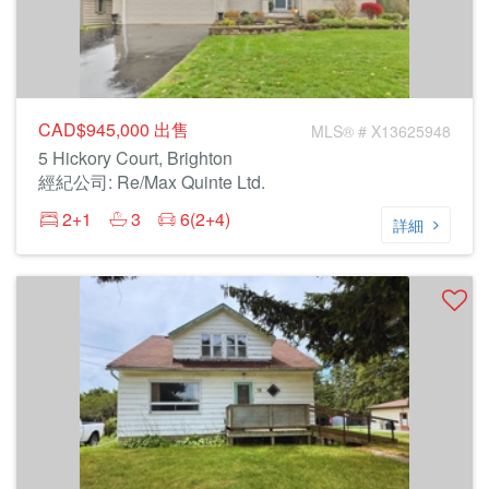
CAD$945,000
出售
MLS® # X13625948
5 Hickory Court, Brighton
經紀公司: Re/Max Quinte Ltd.
2+1
3
6(2+4)
詳細