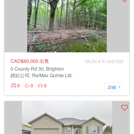
CAD$60,000
出售
MLS® # X13627592
0 County Rd 30, Brighton
經紀公司: Re/Max Quinte Ltd.
0
0
0
詳細