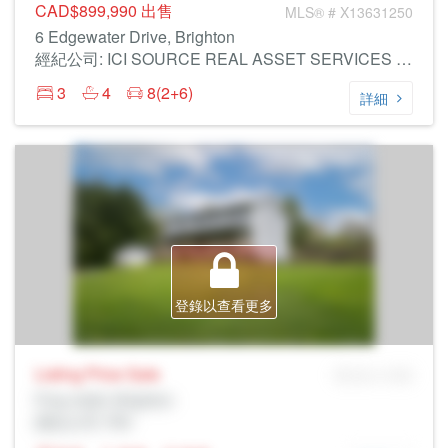
CAD$899,990
出售
MLS® # X13631250
6 Edgewater Drive, Brighton
經紀公司: ICI SOURCE REAL ASSET SERVICES INC.
3
4
8(2+6)
詳細
登錄以查看更多
Listing Price
Sale
MLS® # SID
Prop Addr, Brighton
經紀公司: Rltr