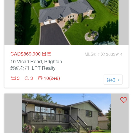
CAD$869,900
出售
MLS® # X13633914
10 Vicari Road, Brighton
經紀公司: LPT Realty
3
3
10(2+8)
詳細