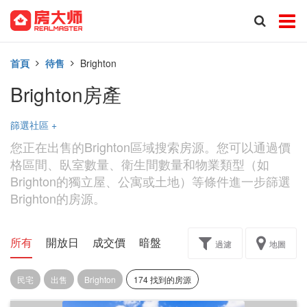
首頁
待售
Brighton
Brighton房產
篩選社區
+
您正在出售的Brighton區域搜索房源。您可以通過價
格區間、臥室數量、衛生間數量和物業類型（如
Brighton的獨立屋、公寓或土地）等條件進一步篩選
Brighton的房源。
所有
開放日
成交價
暗盤
樓花轉讓
過濾
地圖
民宅
出售
Brighton
174 找到的房源