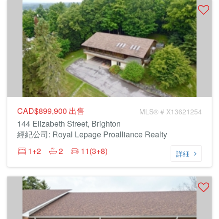
CAD$899,900
出售
MLS® # X13621254
144 Elizabeth Street, Brighton
經紀公司: Royal Lepage Proalliance Realty
1+2
2
11(3+8)
詳細