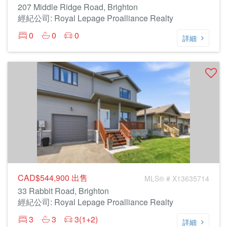
207 Middle Ridge Road, Brighton
經紀公司: Royal Lepage Proalliance Realty
0
0
0
詳細
CAD$544,900
出售
MLS® # X13635714
33 Rabbit Road, Brighton
經紀公司: Royal Lepage Proalliance Realty
3
3
3(1+2)
詳細