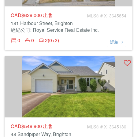
CAD$629,000
出售
MLS® # X13645854
181 Harbour Street, Brighton
經紀公司: Royal Service Real Estate Inc.
0
0
2(0+2)
詳細
CAD$549,900
出售
MLS® # X13645180
48 Sandpiper Way, Brighton