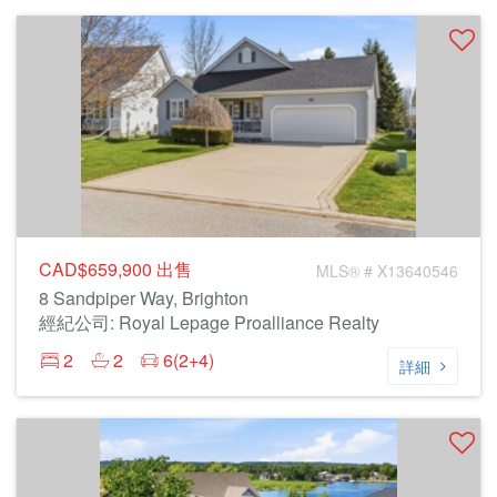
CAD$659,900
出售
MLS® # X13640546
8 Sandpiper Way, Brighton
經紀公司: Royal Lepage Proalliance Realty
2
2
6(2+4)
詳細