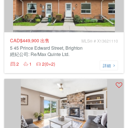
CAD$449,900
出售
MLS® # X13621110
5 45 Prince Edward Street, Brighton
經紀公司: Re/Max Quinte Ltd.
2
1
2(0+2)
詳細