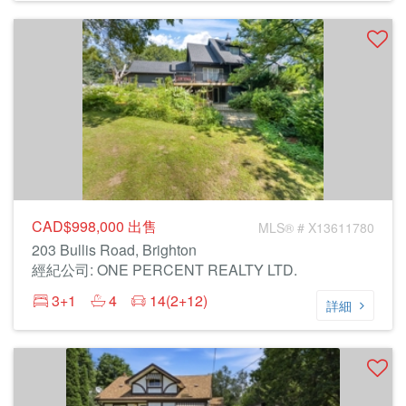
CAD$998,000
出售
MLS® # X13611780
203 Bullis Road, Brighton
經紀公司: ONE PERCENT REALTY LTD.
3+1
4
14(2+12)
詳細