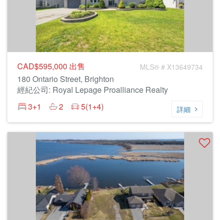
CAD$595,000
出售
MLS® # X13649734
180 Ontario Street, Brighton
經紀公司: Royal Lepage Proalliance Realty
3+1
2
5(1+4)
詳細