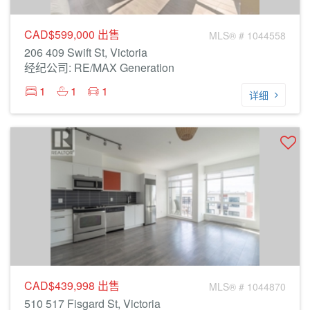
CAD$599,000
出售
MLS® # 1044558
206 409 Swift St, Victoria
经纪公司: RE/MAX Generation
1
1
1
详细
CAD$439,998
出售
MLS® # 1044870
510 517 Fisgard St, Victoria