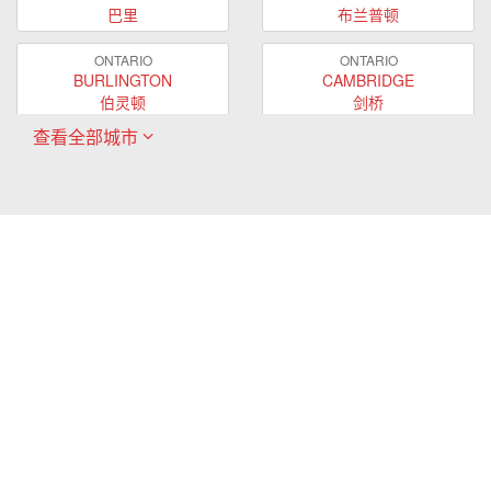
巴里
布兰普顿
ONTARIO
ONTARIO
BURLINGTON
CAMBRIDGE
伯灵顿
剑桥
查看全部城市
ONTARIO
ONTARIO
EAST GWILLIMBURY
GUELPH
东贵林
圭尔夫
ONTARIO
ONTARIO
HAMILTON
LONDON
哈密尔顿
伦敦
ONTARIO
ONTARIO
MARKHAM
MILTON
万锦
米尔顿
ONTARIO
ONTARIO
MISSISSAUGA
NEWMARKET
密西沙加
新市