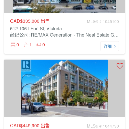
CAD$335,000
出售
MLS® # 1045100
512 1061 Fort St, Victoria
经纪公司: RE/MAX Generation - The Neal Estate Group
0
1
0
详细
CAD$449,900
出售
MLS® # 1044790