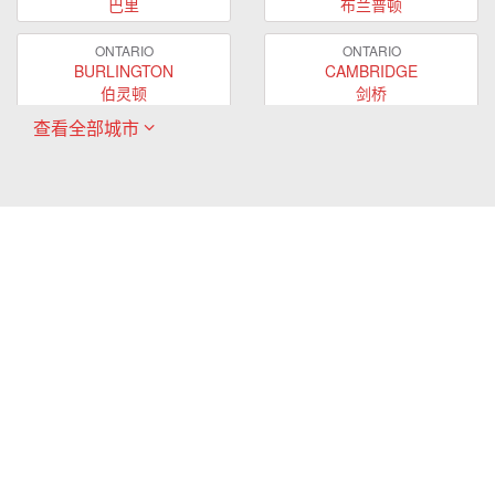
巴里
布兰普顿
ONTARIO
ONTARIO
BURLINGTON
CAMBRIDGE
伯灵顿
剑桥
查看全部城市
ONTARIO
ONTARIO
EAST GWILLIMBURY
GUELPH
东贵林
圭尔夫
ONTARIO
ONTARIO
HAMILTON
LONDON
哈密尔顿
伦敦
ONTARIO
ONTARIO
MARKHAM
MILTON
万锦
米尔顿
ONTARIO
ONTARIO
MISSISSAUGA
NEWMARKET
密西沙加
新市
ONTARIO
ONTARIO