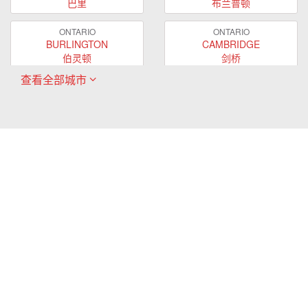
巴里
布兰普顿
ONTARIO
ONTARIO
BURLINGTON
CAMBRIDGE
伯灵顿
剑桥
查看全部城市
ONTARIO
ONTARIO
EAST GWILLIMBURY
GUELPH
东贵林
圭尔夫
ONTARIO
ONTARIO
HAMILTON
LONDON
哈密尔顿
伦敦
ONTARIO
ONTARIO
MARKHAM
MILTON
万锦
米尔顿
ONTARIO
ONTARIO
MISSISSAUGA
NEWMARKET
密西沙加
新市
ONTARIO
ONTARIO