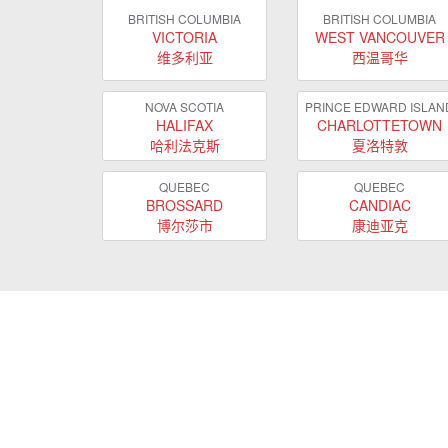
BRITISH COLUMBIA
BRITISH COLUMBIA
VICTORIA
WEST VANCOUVER
维多利亚
西温哥华
NOVA SCOTIA
PRINCE EDWARD ISLAN
HALIFAX
CHARLOTTETOWN
哈利法克斯
夏洛特敦
QUEBEC
QUEBEC
BROSSARD
CANDIAC
博尔莎市
康迪亚克