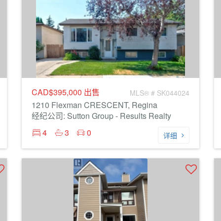
CAD$395,000
出售
MLS® # SK044024
1210 Flexman CRESCENT, Regina
经纪公司: Sutton Group - Results Realty
4
3
0
详细