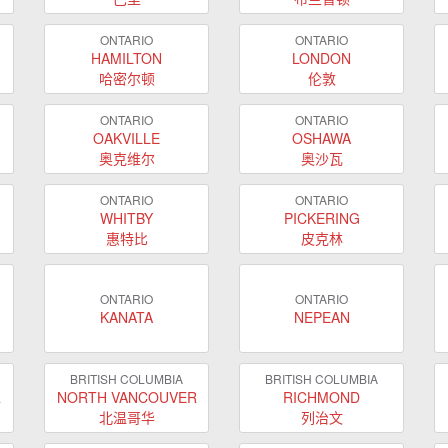
ONTARIO
ONTARIO
HAMILTON
LONDON
哈密尔顿
伦敦
ONTARIO
ONTARIO
OAKVILLE
OSHAWA
奥克维尔
奥沙瓦
ONTARIO
ONTARIO
WHITBY
PICKERING
惠特比
皮克林
ONTARIO
ONTARIO
KANATA
NEPEAN
BRITISH COLUMBIA
BRITISH COLUMBIA
R
NORTH VANCOUVER
RICHMOND
北温哥华
列治文