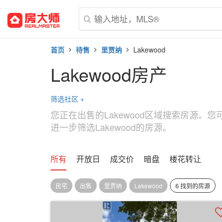
首页
待售
里贾纳
Lakewood
Lakewood房产
筛选社区
+
您正在出售的Lakewood区域搜索房源。
进一步筛选Lakewood的房源。
所有
开放日
成交价
暗盘
楼花转让
民宅
出售
里贾纳
Lakewood
6 找到的房源