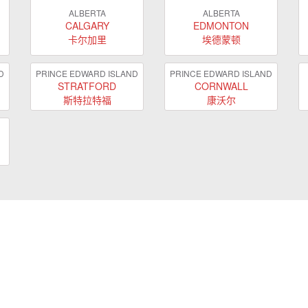
ALBERTA
ALBERTA
CALGARY
EDMONTON
卡尔加里
埃德蒙顿
D
PRINCE EDWARD ISLAND
PRINCE EDWARD ISLAND
STRATFORD
CORNWALL
斯特拉特福
康沃尔