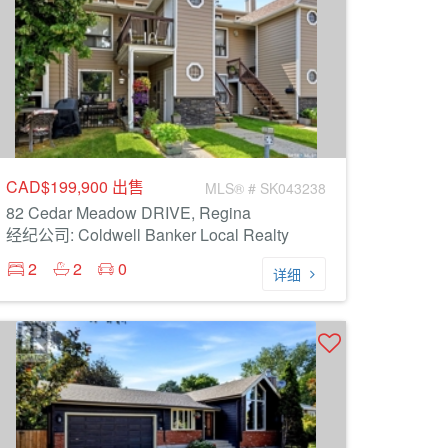
CAD$199,900
出售
MLS® # SK043238
82 Cedar Meadow DRIVE, Regina
经纪公司: Coldwell Banker Local Realty
2
2
0
详细