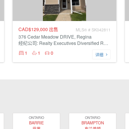
CAD$129,000
出售
MLS® # SK042811
376 Cedar Meadow DRIVE, Regina
经纪公司: Realty Executives Diversified Realty
1
1
0
详细
ONTARIO
ONTARIO
BARRIE
BRAMPTON
巴里
布兰普顿