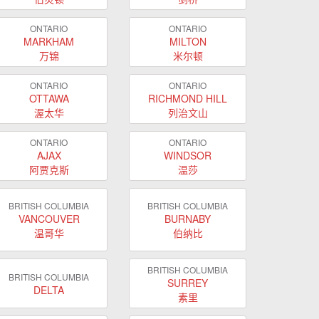
ONTARIO
ONTARIO
MARKHAM
MILTON
万锦
米尔顿
ONTARIO
ONTARIO
OTTAWA
RICHMOND HILL
渥太华
列治文山
ONTARIO
ONTARIO
AJAX
WINDSOR
阿贾克斯
温莎
BRITISH COLUMBIA
BRITISH COLUMBIA
VANCOUVER
BURNABY
温哥华
伯纳比
BRITISH COLUMBIA
BRITISH COLUMBIA
SURREY
DELTA
素里