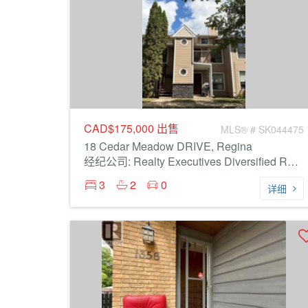
CAD$175,000
出售
MLS® # SK044475
18 Cedar Meadow DRIVE, Regina
经纪公司: Realty Executives Diversified Realty
3
2
0
详细