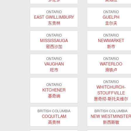
ONTARIO
ONTARIO
EAST GWILLIMBURY
GUELPH
东贵林
圭尔夫
ONTARIO
ONTARIO
MISSISSAUGA
NEWMARKET
密西沙加
新市
ONTARIO
ONTARIO
VAUGHAN
WATERLOO
旺市
滑铁卢
ONTARIO
ONTARIO
WHITCHURCH-
KITCHENER
STOUFFVILLE
基奇纳
惠奇彻-斯托夫维尔
BRITISH COLUMBIA
BRITISH COLUMBIA
COQUITLAM
NEW WESTMINSTE
高贵林
新西斯敏