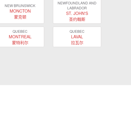
NEWFOUNDLAND AND
NEW BRUNSWICK
LABRADOR
MONCTON
ST. JOHN'S
蒙克顿
圣约翰斯
QUEBEC
QUEBEC
MONTREAL
LAVAL
蒙特利尔
拉瓦尔