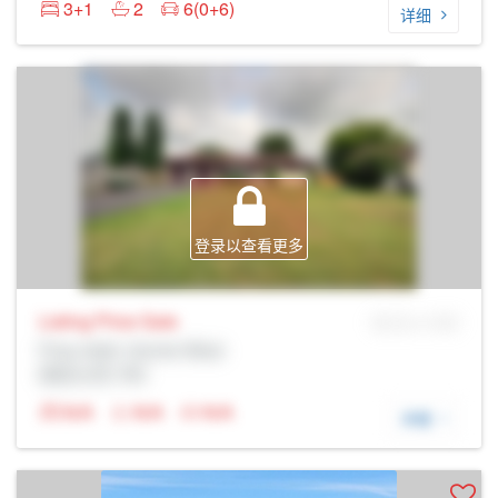
3+1
2
6(0+6)
详细
登录以查看更多
Listing Price
Sale
MLS® # SID
Prop Addr, Quinte West
经纪公司: Rltr
N/A
N/A
N/A
详细