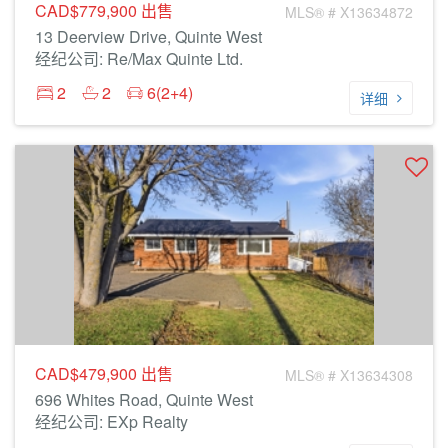
CAD$779,900
出售
MLS® # X13634872
13 Deerview Drive, Quinte West
经纪公司: Re/Max Quinte Ltd.
2
2
6(2+4)
详细
CAD$479,900
出售
MLS® # X13634308
696 Whites Road, Quinte West
经纪公司: EXp Realty