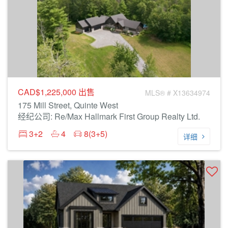
CAD$1,225,000
出售
MLS® # X13634974
175 Mill Street, Quinte West
经纪公司: Re/Max Hallmark First Group Realty Ltd.
3+2
4
8(3+5)
详细