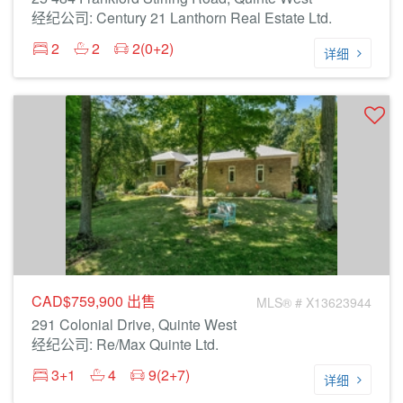
经纪公司: Century 21 Lanthorn Real Estate Ltd.
2
2
2(0+2)
详细
CAD$759,900
出售
MLS® # X13623944
291 Colonial Drive, Quinte West
经纪公司: Re/Max Quinte Ltd.
3+1
4
9(2+7)
详细