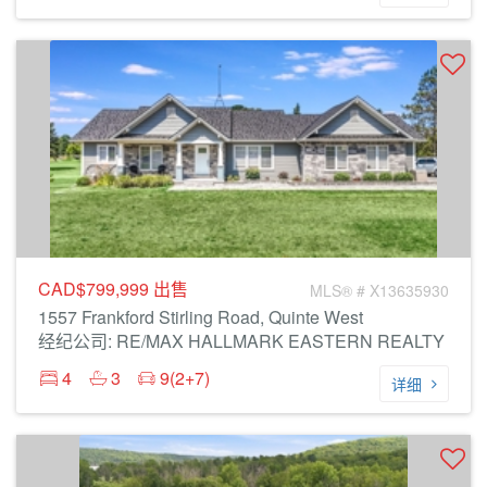
CAD$799,999
出售
MLS® # X13635930
1557 Frankford Stirling Road, Quinte West
经纪公司: RE/MAX HALLMARK EASTERN REALTY
4
3
9(2+7)
详细