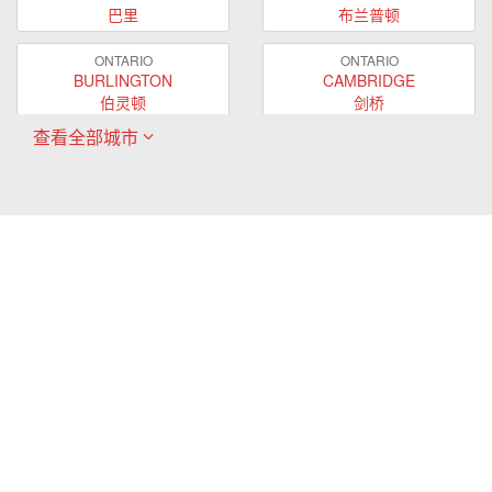
巴里
布兰普顿
ONTARIO
ONTARIO
BURLINGTON
CAMBRIDGE
伯灵顿
剑桥
查看全部城市
ONTARIO
ONTARIO
EAST GWILLIMBURY
GUELPH
东贵林
圭尔夫
ONTARIO
ONTARIO
HAMILTON
LONDON
哈密尔顿
伦敦
ONTARIO
ONTARIO
MARKHAM
MILTON
万锦
米尔顿
ONTARIO
ONTARIO
MISSISSAUGA
NEWMARKET
密西沙加
新市