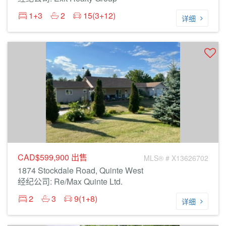
1+3
2
15(3+12)
详细
CAD$599,900
出售
MLS® # X13626702
1874 Stockdale Road, Quinte West
经纪公司: Re/Max Quinte Ltd.
2
3
9(1+8)
详细