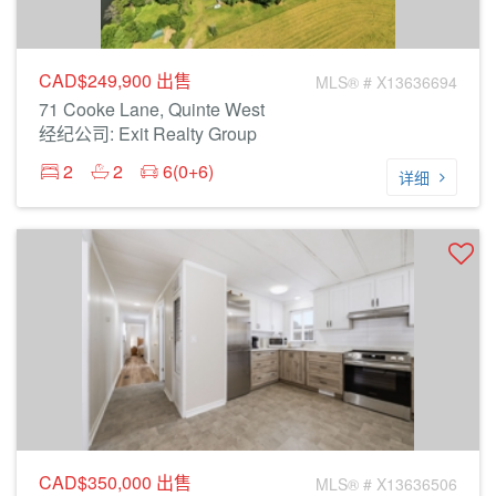
CAD$249,900
出售
MLS® # X13636694
71 Cooke Lane, Quinte West
经纪公司: Exit Realty Group
2
2
6(0+6)
详细
CAD$350,000
出售
MLS® # X13636506