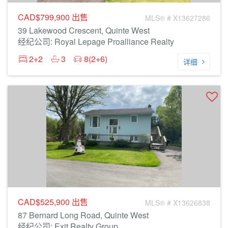
CAD$799,900
出售
MLS® # X13627286
39 Lakewood Crescent, Quinte West
经纪公司: Royal Lepage Proalliance Realty
2+2
3
8(2+6)
详细
CAD$525,900
出售
MLS® # X13626838
87 Bernard Long Road, Quinte West
经纪公司: Exit Realty Group