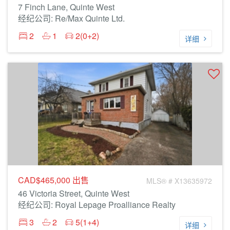
7 Finch Lane, Quinte West
经纪公司: Re/Max Quinte Ltd.
2
1
2(0+2)
详细
CAD$465,000
出售
MLS® # X13635972
46 Victoria Street, Quinte West
经纪公司: Royal Lepage Proalliance Realty
3
2
5(1+4)
详细