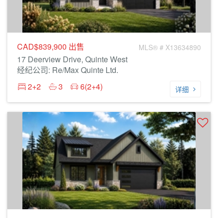
CAD$839,900
出售
MLS® # X13634890
17 Deerview Drive, Quinte West
经纪公司: Re/Max Quinte Ltd.
2+2
3
6(2+4)
详细