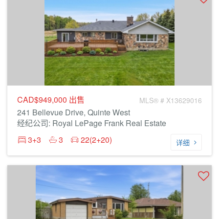
CAD$949,000
出售
MLS® # X13629016
241 Bellevue Drive, Quinte West
经纪公司: Royal LePage Frank Real Estate
3+3
3
22(2+20)
详细