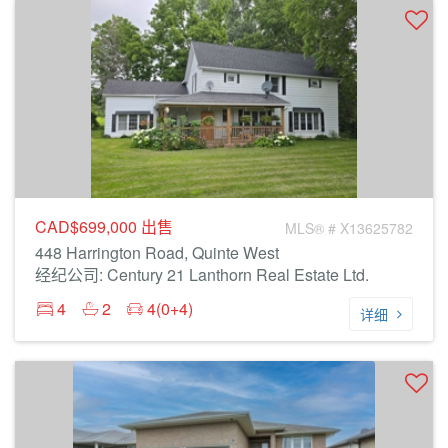
CAD$699,000
出售
MLS® # X13625782
448 Harrington Road, Quinte West
经纪公司: Century 21 Lanthorn Real Estate Ltd.
4
2
4(0+4)
详细