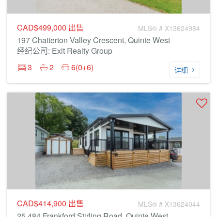
CAD$499,000
出售
MLS® # X13624984
197 Chatterton Valley Crescent, Quinte West
经纪公司: Exit Realty Group
3
2
6(0+6)
详细
CAD$414,900
出售
MLS® # X13624044
25 484 Frankford Stirling Road, Quinte West