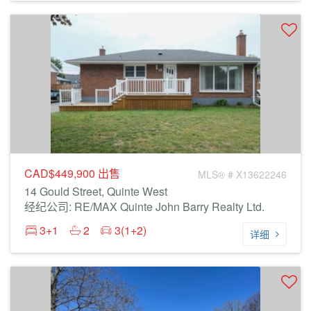
CAD$449,900
出售
MLS® # X13622246
14 Gould Street, Quinte West
经纪公司: RE/MAX Quinte John Barry Realty Ltd.
3+1
2
3(1+2)
详细