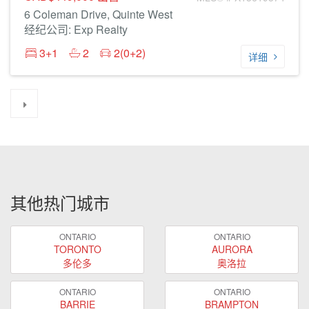
6 Coleman Drive, Quinte West
经纪公司: Exp Realty
3+1
2
2(0+2)
详细
其他热门城市
ONTARIO
ONTARIO
TORONTO
AURORA
多伦多
奥洛拉
ONTARIO
ONTARIO
BARRIE
BRAMPTON