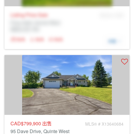
Listing Price
Sale
MLS® # SID
Prop Addr, Quinte West
经纪公司: Rltr
N/A
N/A
N/A
详细
CAD$799,900
出售
MLS® # X13640684
95 Dave Drive, Quinte West