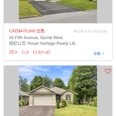
CAD$470,000
出售
MLS® # X13627544
56 Fifth Avenue, Quinte West
经纪公司: Royal Heritage Realty Ltd.
3
2
3(1+2)
详细