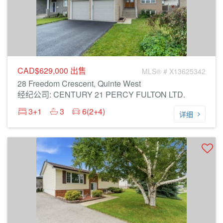
CAD$629,000
出售
MLS® # X13625342
28 Freedom Crescent, Quinte West
经纪公司: CENTURY 21 PERCY FULTON LTD.
3+1
3
6(2+4)
详细