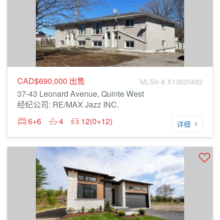
CAD$690,000
出售
MLS® # X13620482
37-43 Leonard Avenue, Quinte West
经纪公司: RE/MAX Jazz INC.
6+6
4
12(0+12)
详细