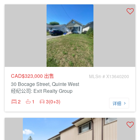
CAD$323,000
出售
MLS® # X13640200
30 Bocage Street, Quinte West
经纪公司: Exit Realty Group
2
1
3(0+3)
详细