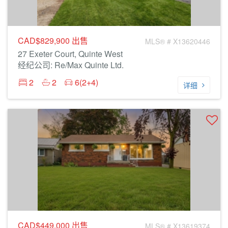
CAD$829,900
出售
MLS® # X13620446
27 Exeter Court, Quinte West
经纪公司: Re/Max Quinte Ltd.
2
2
6(2+4)
详细
CAD$449,000
出售
MLS® # X13619374