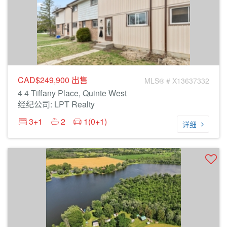
CAD$249,900
出售
MLS® # X13637332
4 4 Tiffany Place, Quinte West
经纪公司: LPT Realty
3+1
2
1(0+1)
详细