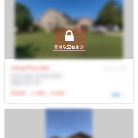
登录以查看更多
Listing Price
Sale
MLS® # SID
Prop Addr, Quinte West
经纪公司: Rltr
N/A
N/A
N/A
详细