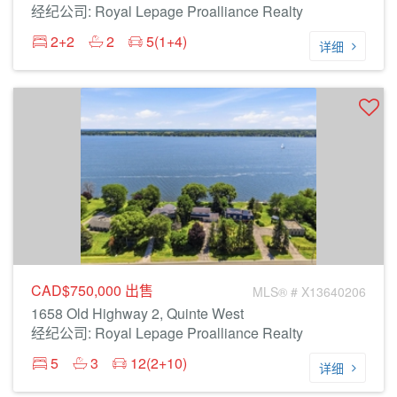
经纪公司: Royal Lepage Proalliance Realty
2+2
2
5(1+4)
详细
CAD$750,000
出售
MLS® # X13640206
1658 Old Highway 2, Quinte West
经纪公司: Royal Lepage Proalliance Realty
5
3
12(2+10)
详细