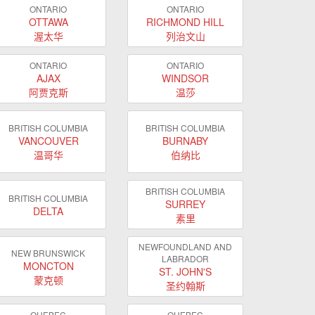
ONTARIO
ONTARIO
OTTAWA
RICHMOND HILL
渥太华
列治文山
ONTARIO
ONTARIO
AJAX
WINDSOR
阿贾克斯
温莎
BRITISH COLUMBIA
BRITISH COLUMBIA
VANCOUVER
BURNABY
温哥华
伯纳比
BRITISH COLUMBIA
BRITISH COLUMBIA
SURREY
DELTA
素里
NEWFOUNDLAND AND
NEW BRUNSWICK
LABRADOR
MONCTON
ST. JOHN'S
蒙克顿
圣约翰斯
QUEBEC
QUEBEC