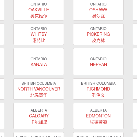
ONTARIO
ONTARIO
OAKVILLE
OSHAWA
奥克维尔
奥沙瓦
ONTARIO
ONTARIO
WHITBY
PICKERING
惠特比
皮克林
ONTARIO
ONTARIO
KANATA
NEPEAN
BRITISH COLUMBIA
BRITISH COLUMBIA
R
NORTH VANCOUVER
RICHMOND
北温哥华
列治文
ALBERTA
ALBERTA
CALGARY
EDMONTON
卡尔加里
埃德蒙顿
D
PRINCE EDWARD ISLAND
PRINCE EDWARD ISLAND