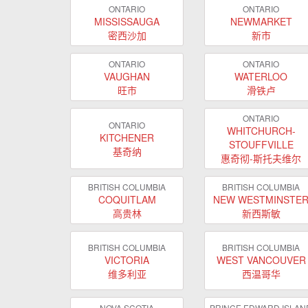
ONTARIO
ONTARIO
MISSISSAUGA
NEWMARKET
密西沙加
新市
ONTARIO
ONTARIO
VAUGHAN
WATERLOO
旺市
滑铁卢
ONTARIO
ONTARIO
WHITCHURCH-
KITCHENER
STOUFFVILLE
基奇纳
惠奇彻-斯托夫维尔
BRITISH COLUMBIA
BRITISH COLUMBIA
COQUITLAM
NEW WESTMINSTE
高贵林
新西斯敏
BRITISH COLUMBIA
BRITISH COLUMBIA
VICTORIA
WEST VANCOUVER
维多利亚
西温哥华
NOVA SCOTIA
PRINCE EDWARD ISLAN