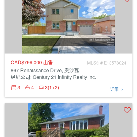
CAD$799,000
出售
MLS® # E13578624
867 Renaissance Drive, 奥沙瓦
经纪公司: Century 21 Infinity Realty Inc.
3
4
3(1+2)
详细