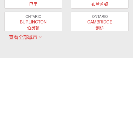
巴里
布兰普顿
ONTARIO
ONTARIO
BURLINGTON
CAMBRIDGE
伯灵顿
剑桥
查看全部城市
ONTARIO
ONTARIO
EAST GWILLIMBURY
GUELPH
东贵林
圭尔夫
ONTARIO
ONTARIO
HAMILTON
LONDON
哈密尔顿
伦敦
ONTARIO
ONTARIO
MARKHAM
MILTON
万锦
米尔顿
ONTARIO
ONTARIO
MISSISSAUGA
NEWMARKET
密西沙加
新市