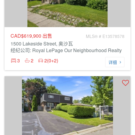
CAD$619,900
出售
MLS® # E13578578
1500 Lakeside Street, 奥沙瓦
经纪公司: Royal LePage Our Neighbourhood Realty
3
2
2(0+2)
详细