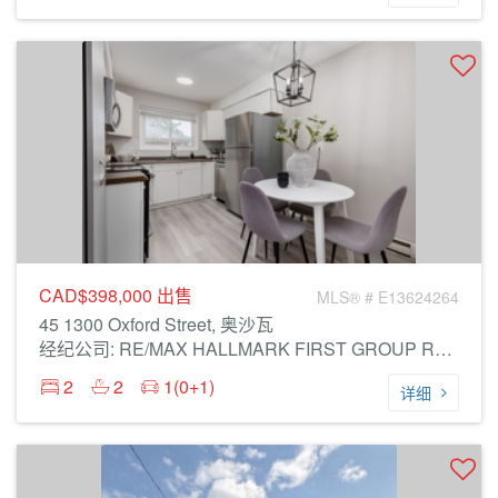
CAD$398,000
出售
MLS® # E13624264
45 1300 Oxford Street, 奥沙瓦
经纪公司: RE/MAX HALLMARK FIRST GROUP REALTY LTD.
2
2
1(0+1)
详细