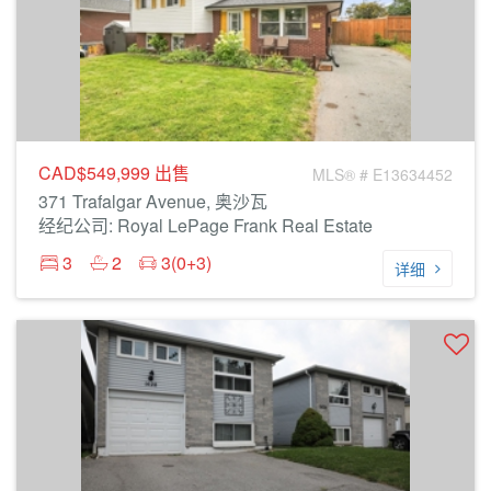
CAD$549,999
出售
MLS® # E13634452
371 Trafalgar Avenue, 奥沙瓦
经纪公司: Royal LePage Frank Real Estate
3
2
3(0+3)
详细