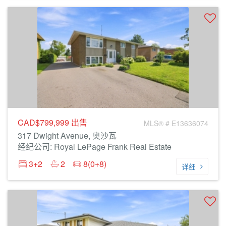
CAD$799,999
出售
MLS® # E13636074
317 Dwight Avenue, 奥沙瓦
经纪公司: Royal LePage Frank Real Estate
3+2
2
8(0+8)
详细