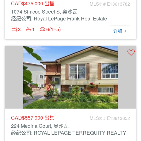
CAD$475,000
出售
MLS® # E13613782
1074 Simcoe Street S, 奥沙瓦
经纪公司: Royal LePage Frank Real Estate
3
1
6(1+5)
详细
CAD$557,900
出售
MLS® # E13613652
224 Medina Court, 奥沙瓦
经纪公司: ROYAL LEPAGE TERREQUITY REALTY