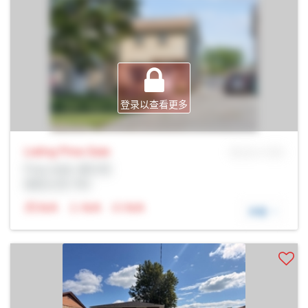
登录以查看更多
Listing Price
Sale
MLS® # SID
Prop Addr, 奥沙瓦
经纪公司: Rltr
N/A
N/A
N/A
详细