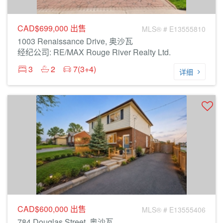
CAD$699,000
出售
MLS® # E13555810
1003 Renaissance Drive, 奥沙瓦
经纪公司: RE/MAX Rouge River Realty Ltd.
3
2
7(3+4)
详细
CAD$600,000
出售
MLS® # E13555406
784 Douglas Street, 奥沙瓦