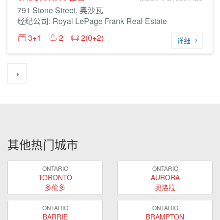
791 Stone Street, 奥沙瓦
经纪公司: Royal LePage Frank Real Estate
3+1
2
2(0+2)
详细
其他热门城市
ONTARIO
ONTARIO
TORONTO
AURORA
多伦多
奥洛拉
ONTARIO
ONTARIO
BARRIE
BRAMPTON