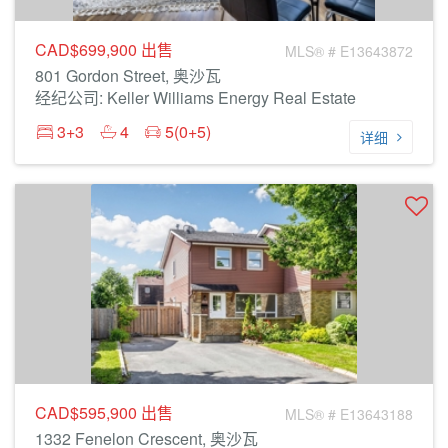
CAD$699,900
出售
MLS® # E13643872
801 Gordon Street, 奥沙瓦
经纪公司: Keller Williams Energy Real Estate
3+3
4
5(0+5)
详细
CAD$595,900
出售
MLS® # E13643188
1332 Fenelon Crescent, 奥沙瓦