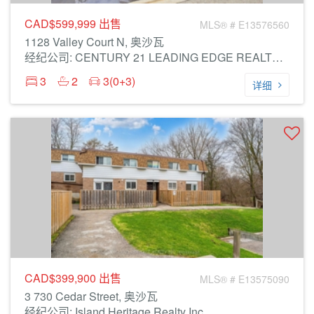
CAD$599,999
出售
MLS® # E13576560
1128 Valley Court N, 奥沙瓦
经纪公司: CENTURY 21 LEADING EDGE REALTY INC.
3
2
3(0+3)
详细
CAD$399,900
出售
MLS® # E13575090
3 730 Cedar Street, 奥沙瓦
经纪公司: Island Heritage Realty Inc.