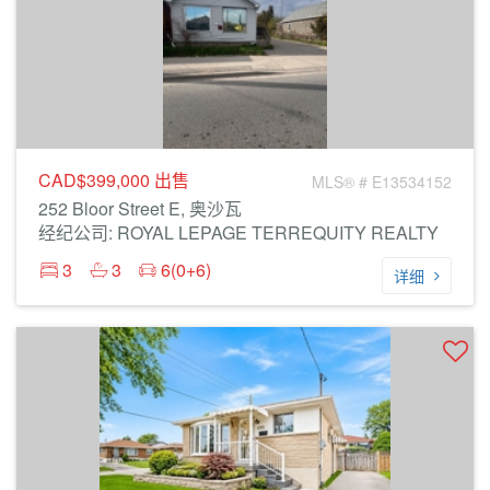
CAD$399,000
出售
MLS® # E13534152
252 Bloor Street E, 奥沙瓦
经纪公司: ROYAL LEPAGE TERREQUITY REALTY
3
3
6(0+6)
详细