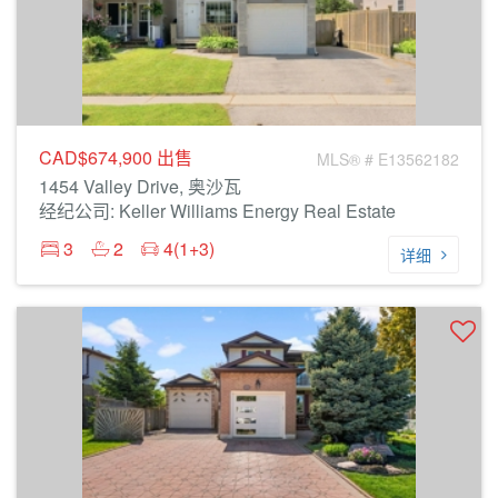
CAD$674,900
出售
MLS® # E13562182
1454 Valley Drive, 奥沙瓦
经纪公司: Keller Williams Energy Real Estate
3
2
4(1+3)
详细