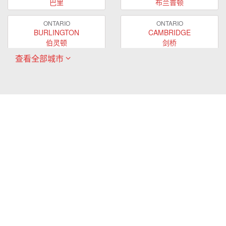
巴里
布兰普顿
ONTARIO
ONTARIO
BURLINGTON
CAMBRIDGE
伯灵顿
剑桥
查看全部城市
ONTARIO
ONTARIO
EAST GWILLIMBURY
GUELPH
东贵林
圭尔夫
ONTARIO
ONTARIO
HAMILTON
LONDON
哈密尔顿
伦敦
ONTARIO
ONTARIO
MARKHAM
MILTON
万锦
米尔顿
ONTARIO
ONTARIO
MISSISSAUGA
NEWMARKET
密西沙加
新市
ONTARIO
ONTARIO