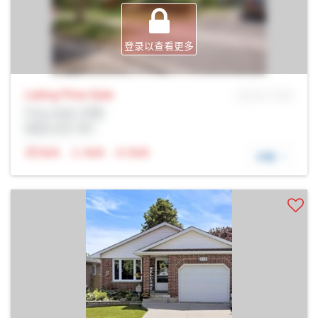
登录以查看更多
Listing Price
Sale
MLS® # SID
Prop Addr, 伦敦
经纪公司: Rltr
N/A
N/A
N/A
详细