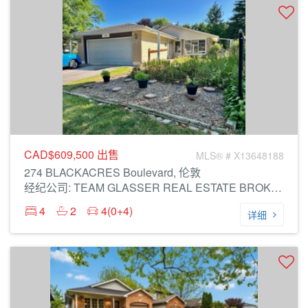
CAD$609,500
出售
MLS® # X13648188
274 BLACKACRES Boulevard, 伦敦
经纪公司: TEAM GLASSER REAL ESTATE BROKERAGE INC.
4
2
4(0+4)
详细