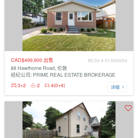
CAD$499,900
出售
MLS® # X13650054
88 Hawthorne Road, 伦敦
经纪公司: PRIME REAL ESTATE BROKERAGE
3+2
2
4(0+4)
详细