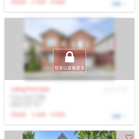
N/A
N/A
N/A
详细
登录以查看更多
Listing Price
Sale
MLS® # SID
Prop Addr, 伦敦
经纪公司: Rltr
N/A
N/A
N/A
详细