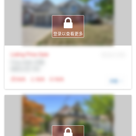
登录以查看更多
Listing Price
Sale
MLS® # SID
Prop Addr, 伦敦
经纪公司: Rltr
N/A
N/A
N/A
详细