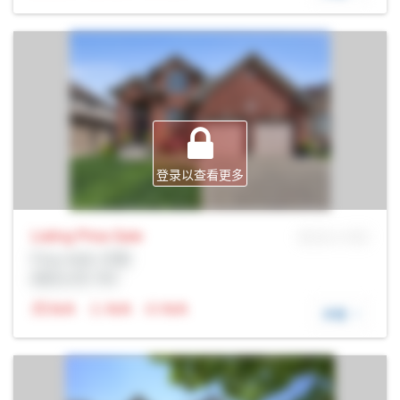
登录以查看更多
Listing Price
Sale
MLS® # SID
Prop Addr, 伦敦
经纪公司: Rltr
N/A
N/A
N/A
详细