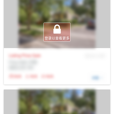
登录以查看更多
Listing Price
Sale
MLS® # SID
Prop Addr, 伦敦
经纪公司: Rltr
N/A
N/A
N/A
详细