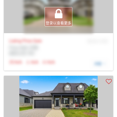
登录以查看更多
Listing Price
Sale
MLS® # SID
Prop Addr, 伦敦
经纪公司: Rltr
N/A
N/A
N/A
详细