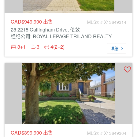
CAD$949,900
出售
MLS® # X13649314
28 2215 Callingham Drive, 伦敦
经纪公司: ROYAL LEPAGE TRILAND REALTY
3+1
3
4(2+2)
详细
CAD$399,900
出售
MLS® # X13649304