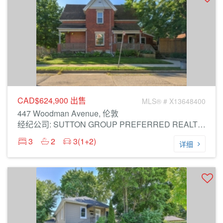
CAD$624,900
出售
MLS® # X13648400
447 Woodman Avenue, 伦敦
经纪公司: SUTTON GROUP PREFERRED REALTY INC.
3
2
3(1+2)
详细