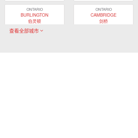
ONTARIO
ONTARIO
BURLINGTON
CAMBRIDGE
伯灵顿
剑桥
查看全部城市
ONTARIO
ONTARIO
EAST GWILLIMBURY
GUELPH
东贵林
圭尔夫
ONTARIO
ONTARIO
HAMILTON
LONDON
哈密尔顿
伦敦
ONTARIO
ONTARIO
MARKHAM
MILTON
万锦
米尔顿
ONTARIO
ONTARIO
MISSISSAUGA
NEWMARKET
密西沙加
新市
ONTARIO
ONTARIO
OAKVILLE
OSHAWA