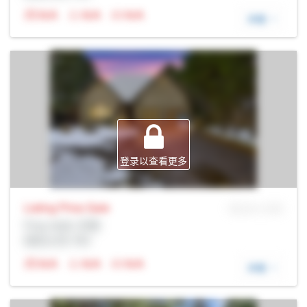
N/A
N/A
N/A
详细
登录以查看更多
Listing Price
Sale
MLS® # SID
Prop Addr, 伦敦
经纪公司: Rltr
N/A
N/A
N/A
详细