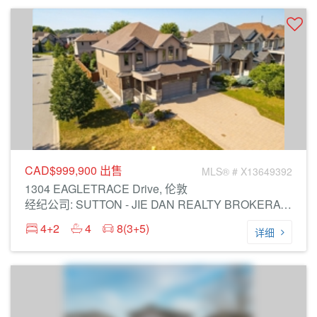
CAD$999,900
出售
MLS® # X13649392
1304 EAGLETRACE Drive, 伦敦
经纪公司: SUTTON - JIE DAN REALTY BROKERAGE
4+2
4
8(3+5)
详细