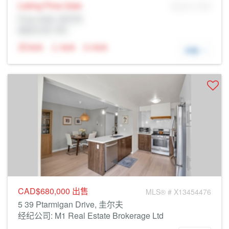
Listing Price
Sale
MLS® # SID
Prop Addr, 圭尔夫
经纪公司: Rltr
N/A
N/A
N/A
详细
CAD$680,000
出售
MLS® # X13454476
5 39 Ptarmigan Drive, 圭尔夫
经纪公司: M1 Real Estate Brokerage Ltd