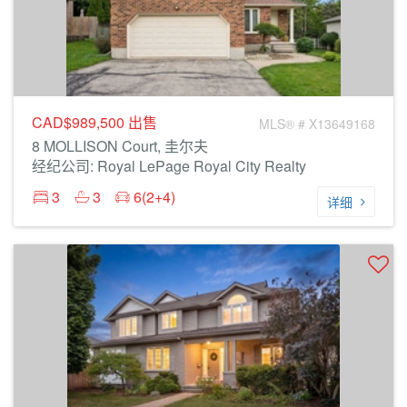
CAD$989,500
出售
MLS® # X13649168
8 MOLLISON Court, 圭尔夫
经纪公司: Royal LePage Royal City Realty
3
3
6(2+4)
详细