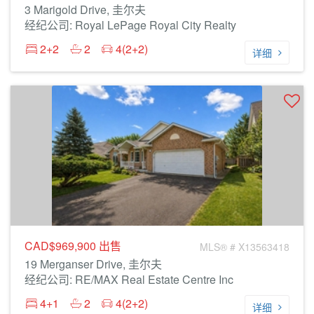
3 Marigold Drive, 圭尔夫
经纪公司: Royal LePage Royal City Realty
2+2
2
4(2+2)
详细
CAD$969,900
出售
MLS® # X13563418
19 Merganser Drive, 圭尔夫
经纪公司: RE/MAX Real Estate Centre Inc
4+1
2
4(2+2)
详细