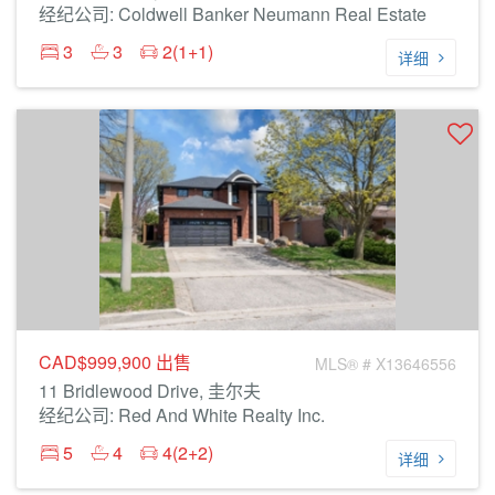
经纪公司: Coldwell Banker Neumann Real Estate
3
3
2(1+1)
详细
CAD$999,900
出售
MLS® # X13646556
11 Bridlewood Drive, 圭尔夫
经纪公司: Red And White Realty Inc.
5
4
4(2+2)
详细