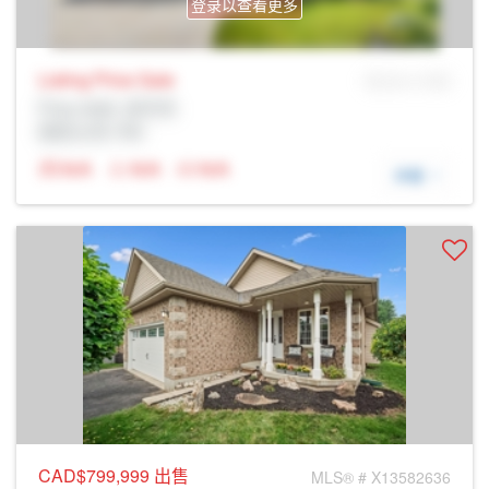
登录以查看更多
Listing Price
Sale
MLS® # SID
Prop Addr, 圭尔夫
经纪公司: Rltr
N/A
N/A
N/A
详细
CAD$799,999
出售
MLS® # X13582636