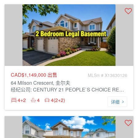
CAD$1,149,000
出售
MLS® # X13630126
64 Milson Crescent, 圭尔夫
经纪公司: CENTURY 21 PEOPLE`S CHOICE REALTY INC.
4+2
4
4(2+2)
详细