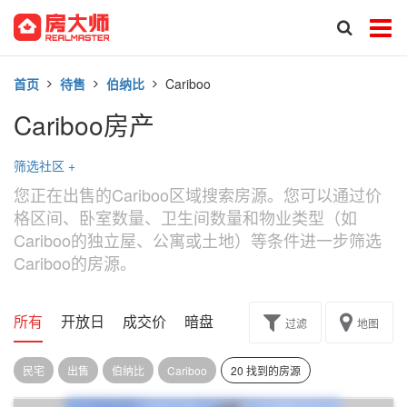
首页
待售
伯纳比
Cariboo
Cariboo房产
筛选社区
+
您正在出售的Cariboo区域搜索房源。您可以通过价
格区间、卧室数量、卫生间数量和物业类型（如
Cariboo的独立屋、公寓或土地）等条件进一步筛选
Cariboo的房源。
所有
开放日
成交价
暗盘
楼花转让
过滤
地图
民宅
出售
伯纳比
Cariboo
20 找到的房源