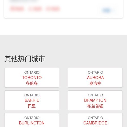
N/A
N/A
N/A
详细
其他热门城市
ONTARIO
ONTARIO
TORONTO
AURORA
多伦多
奥洛拉
ONTARIO
ONTARIO
BARRIE
BRAMPTON
巴里
布兰普顿
ONTARIO
ONTARIO
BURLINGTON
CAMBRIDGE