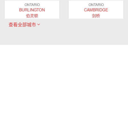
ONTARIO
ONTARIO
BURLINGTON
CAMBRIDGE
伯灵顿
剑桥
查看全部城市
ONTARIO
ONTARIO
EAST GWILLIMBURY
GUELPH
东贵林
圭尔夫
ONTARIO
ONTARIO
HAMILTON
LONDON
哈密尔顿
伦敦
ONTARIO
ONTARIO
MARKHAM
MILTON
万锦
米尔顿
ONTARIO
ONTARIO
MISSISSAUGA
NEWMARKET
密西沙加
新市
ONTARIO
ONTARIO
OAKVILLE
OSHAWA