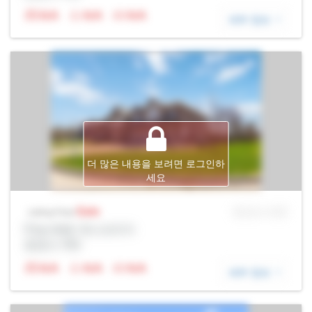
N/A
N/A
N/A
세부 정보
더 많은 내용을 보려면 로그인하
세요
Sale
MLS® # SID
Listing Price
Prop Addr, 욱스브리지
증권사: Rltr
N/A
N/A
N/A
세부 정보