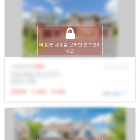
더 많은 내용을 보려면 로그인하
세요
Sale
MLS® # SID
Listing Price
Prop Addr, 욱스브리지
증권사: Rltr
N/A
N/A
N/A
세부 정보