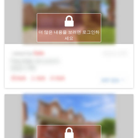
더 많은 내용을 보려면 로그인하
세요
Sale
MLS® # SID
Listing Price
Prop Addr, 욱스브리지
증권사: Rltr
N/A
N/A
N/A
세부 정보