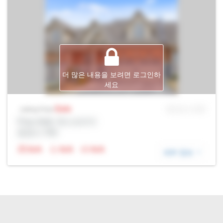
더 많은 내용을 보려면 로그인하
세요
Sale
MLS® # SID
Listing Price
Prop Addr, 욱스브리지
증권사: Rltr
N/A
N/A
N/A
세부 정보