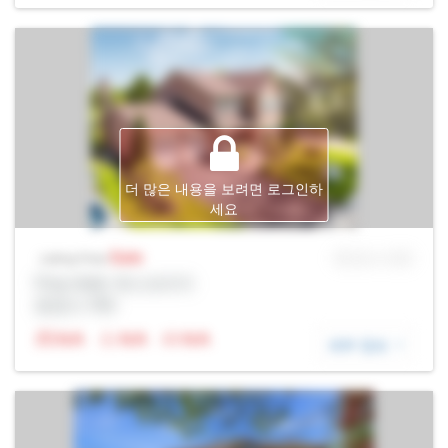
더 많은 내용을 보려면 로그인하
세요
Sale
MLS® # SID
Listing Price
Prop Addr, 욱스브리지
증권사: Rltr
N/A
N/A
N/A
세부 정보