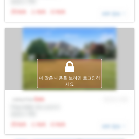
증권사: Rltr
N/A
N/A
N/A
세부 정보
더 많은 내용을 보려면 로그인하
세요
Sale
MLS® # SID
Listing Price
Prop Addr, 욱스브리지
증권사: Rltr
N/A
N/A
N/A
세부 정보