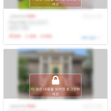
세요
Sale
MLS® # SID
Listing Price
Prop Addr, 욱스브리지
증권사: Rltr
N/A
N/A
N/A
세부 정보
더 많은 내용을 보려면 로그인하
세요
Sale
MLS® # SID
Listing Price