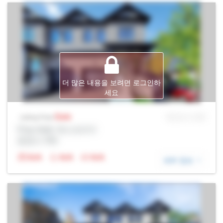
더 많은 내용을 보려면 로그인하
세요
Sale
MLS® # SID
Listing Price
Prop Addr, 욱스브리지
증권사: Rltr
N/A
N/A
N/A
세부 정보