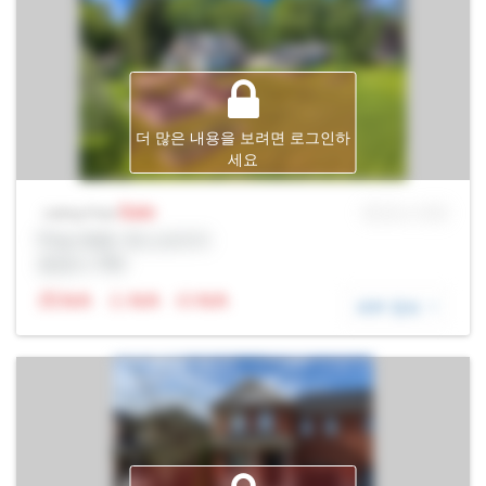
더 많은 내용을 보려면 로그인하
세요
Sale
MLS® # SID
Listing Price
Prop Addr, 욱스브리지
증권사: Rltr
N/A
N/A
N/A
세부 정보