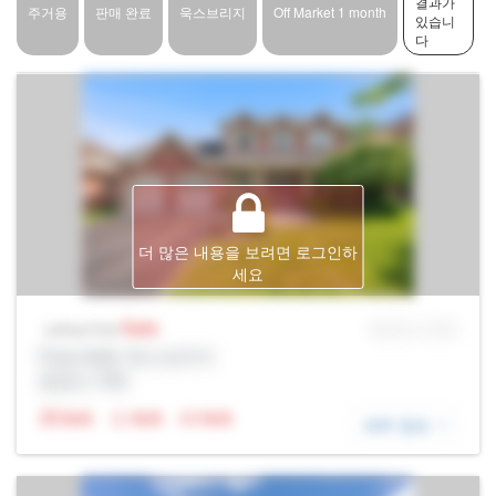
결과가
주거용
판매 완료
욱스브리지
Off Market 1 month
있습니
다
더 많은 내용을 보려면 로그인하
세요
Sale
MLS® # SID
Listing Price
Prop Addr, 욱스브리지
증권사: Rltr
N/A
N/A
N/A
세부 정보