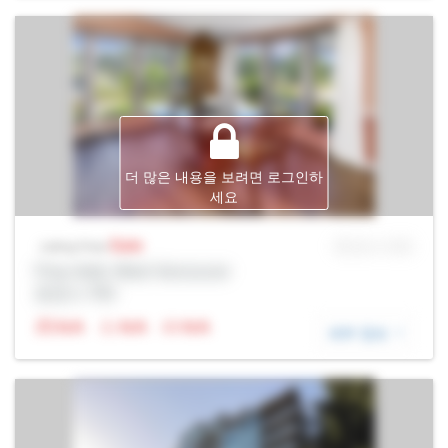
더 많은 내용을 보려면 로그인하
세요
Sale
MLS® # SID
Listing Price
Prop Addr, West Vancouver
증권사: Rltr
N/A
N/A
N/A
세부 정보