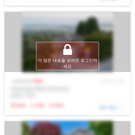
더 많은 내용을 보려면 로그인하
세요
Sale
MLS® # SID
Listing Price
Prop Addr, West Vancouver
증권사: Rltr
N/A
N/A
N/A
세부 정보