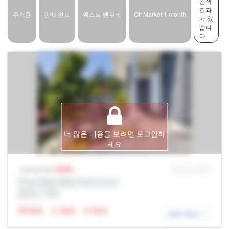
검색
결과
주거용
판매 완료
웨스트 밴쿠버
Off Market 1 month
가 있
습니
다
더 많은 내용을 보려면 로그인하
세요
Sale
MLS® # SID
Listing Price
Prop Addr, West Vancouver
증권사: Rltr
N/A
N/A
N/A
세부 정보