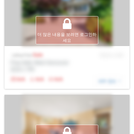
더 많은 내용을 보려면 로그인하
세요
Sale
MLS® # SID
Listing Price
Prop Addr, West Vancouver
증권사: Rltr
N/A
N/A
N/A
세부 정보