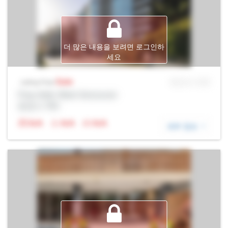
더 많은 내용을 보려면 로그인하
세요
Sale
MLS® # SID
Listing Price
Prop Addr, West Vancouver
증권사: Rltr
N/A
N/A
N/A
세부 정보