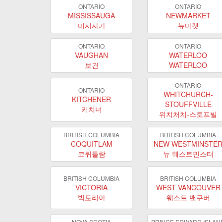
ONTARIO
ONTARIO
MISSISSAUGA
NEWMARKET
미시사가
뉴마켓
ONTARIO
ONTARIO
VAUGHAN
WATERLOO
보건
WATERLOO
ONTARIO
ONTARIO
WHITCHURCH-
KITCHENER
STOUFFVILLE
키치너
위치처치-스토프빌
BRITISH COLUMBIA
BRITISH COLUMBIA
COQUITLAM
NEW WESTMINSTE
코퀴틀람
뉴 웨스트민스터
BRITISH COLUMBIA
BRITISH COLUMBIA
VICTORIA
WEST VANCOUVER
빅토리아
웨스트 밴쿠버
NOVA SCOTIA
PRINCE EDWARD ISLAN