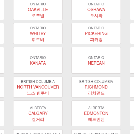
ONTARIO
ONTARIO
OAKVILLE
OSHAWA
오크빌
오샤와
ONTARIO
ONTARIO
WHITBY
PICKERING
휘트비
피커링
ONTARIO
ONTARIO
KANATA
NEPEAN
BRITISH COLUMBIA
BRITISH COLUMBIA
R
NORTH VANCOUVER
RICHMOND
노스 밴쿠버
리치먼드
ALBERTA
ALBERTA
CALGARY
EDMONTON
캘거리
에드먼턴
D
PRINCE EDWARD ISLAND
PRINCE EDWARD ISLAND