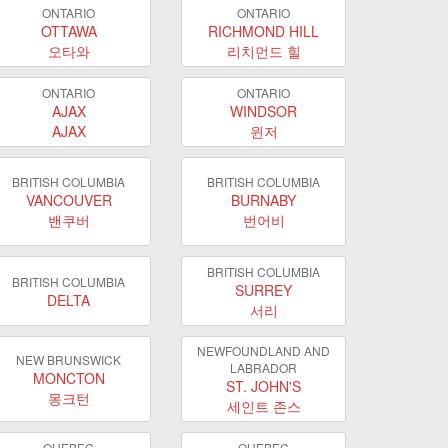
ONTARIO
ONTARIO
OTTAWA
RICHMOND HILL
오타와
리치먼드 힐
ONTARIO
ONTARIO
AJAX
WINDSOR
AJAX
윈저
BRITISH COLUMBIA
BRITISH COLUMBIA
VANCOUVER
BURNABY
밴쿠버
번어비
BRITISH COLUMBIA
BRITISH COLUMBIA
SURREY
DELTA
서리
NEWFOUNDLAND AND
NEW BRUNSWICK
LABRADOR
MONCTON
ST. JOHN'S
몽크턴
세인트 존스
QUEBEC
QUEBEC