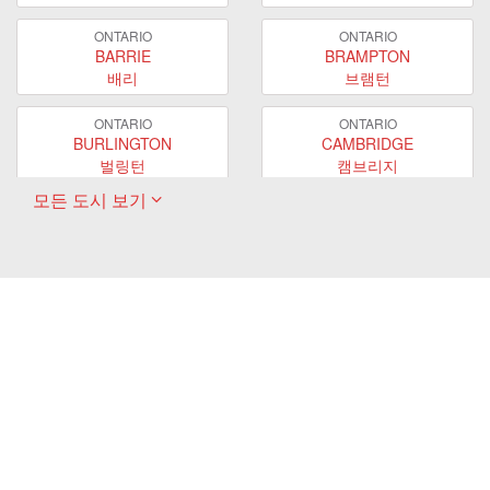
ONTARIO
ONTARIO
BARRIE
BRAMPTON
배리
브램턴
ONTARIO
ONTARIO
BURLINGTON
CAMBRIDGE
벌링턴
캠브리지
모든 도시 보기
ONTARIO
ONTARIO
EAST GWILLIMBURY
GUELPH
이스트 궬린버리
궬프
ONTARIO
ONTARIO
HAMILTON
LONDON
해밀턴
런던
ONTARIO
ONTARIO
MARKHAM
MILTON
마캄
밀턴
ONTARIO
ONTARIO