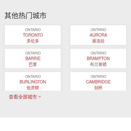
其他热门城市
ONTARIO
ONTARIO
TORONTO
AURORA
多伦多
奥洛拉
ONTARIO
ONTARIO
BARRIE
BRAMPTON
巴里
布兰普顿
ONTARIO
ONTARIO
BURLINGTON
CAMBRIDGE
伯灵顿
剑桥
查看全部城市
ONTARIO
ONTARIO
EAST GWILLIMBURY
GUELPH
东贵林
圭尔夫
ONTARIO
ONTARIO
HAMILTON
LONDON