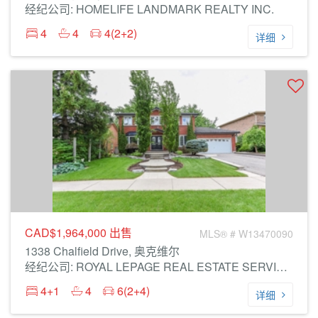
经纪公司: HOMELIFE LANDMARK REALTY INC.
4
4
4(2+2)
详细
CAD$1,964,000
出售
MLS® # W13470090
1338 Chalfield Drive, 奥克维尔
经纪公司: ROYAL LEPAGE REAL ESTATE SERVICES LTD.
4+1
4
6(2+4)
详细