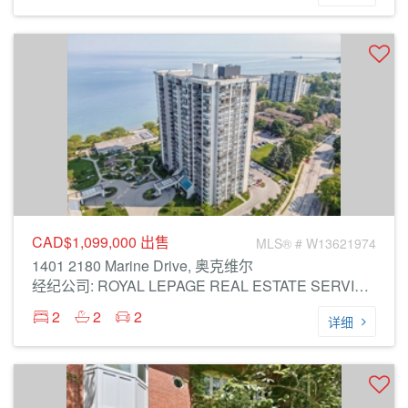
CAD$1,099,000
出售
MLS® # W13621974
1401 2180 Marine Drive, 奥克维尔
经纪公司: ROYAL LEPAGE REAL ESTATE SERVICES LTD.
2
2
2
详细