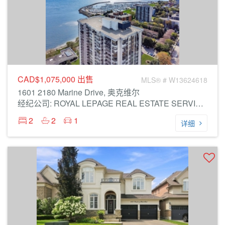
CAD$1,075,000
出售
MLS® # W13624618
1601 2180 Marine Drive, 奥克维尔
经纪公司: ROYAL LEPAGE REAL ESTATE SERVICES LTD.
2
2
1
详细