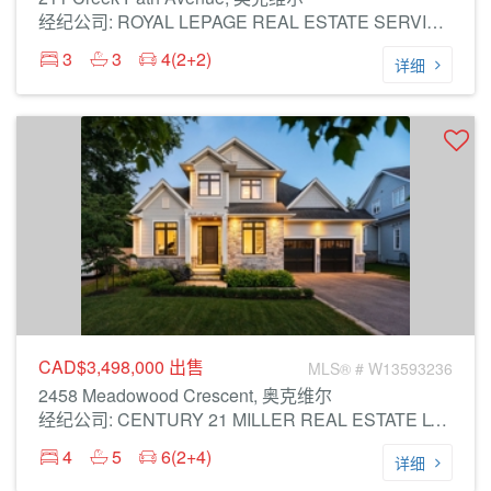
经纪公司: ROYAL LEPAGE REAL ESTATE SERVICES PHINNEY REAL ESTATE
3
3
4(2+2)
详细
CAD$3,498,000
出售
MLS® # W13593236
2458 Meadowood Crescent, 奥克维尔
经纪公司: CENTURY 21 MILLER REAL ESTATE LTD.
4
5
6(2+4)
详细