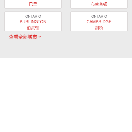
巴里
布兰普顿
ONTARIO
ONTARIO
BURLINGTON
CAMBRIDGE
伯灵顿
剑桥
查看全部城市
ONTARIO
ONTARIO
EAST GWILLIMBURY
GUELPH
东贵林
圭尔夫
ONTARIO
ONTARIO
HAMILTON
LONDON
哈密尔顿
伦敦
ONTARIO
ONTARIO
MARKHAM
MILTON
万锦
米尔顿
ONTARIO
ONTARIO
MISSISSAUGA
NEWMARKET
密西沙加
新市