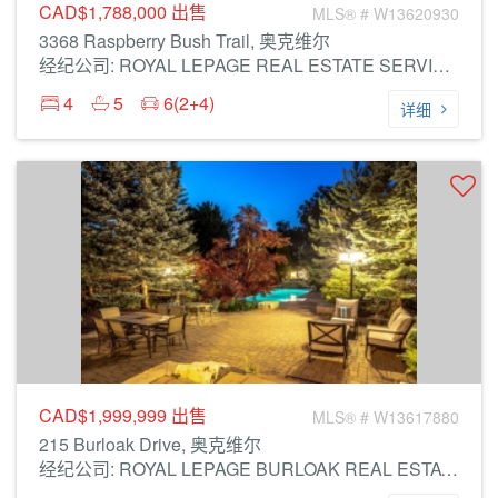
CAD$1,788,000
出售
MLS® # W13620930
3368 Raspberry Bush Trail, 奥克维尔
经纪公司: ROYAL LEPAGE REAL ESTATE SERVICES LTD.
4
5
6(2+4)
详细
CAD$1,999,999
出售
MLS® # W13617880
215 Burloak Drive, 奥克维尔
经纪公司: ROYAL LEPAGE BURLOAK REAL ESTATE SERVICES