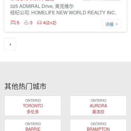
325 ADMIRAL Drive, 奥克维尔
经纪公司: HOMELIFE NEW WORLD REALTY INC.
5
3
4(2+2)
详细
其他热门城市
ONTARIO
ONTARIO
TORONTO
AURORA
多伦多
奥洛拉
ONTARIO
ONTARIO
BARRIE
BRAMPTON