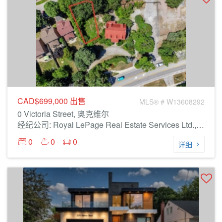
CAD$699,000
出售
MLS® # W13608292
0 Victoria Street, 奥克维尔
经纪公司: Royal LePage Real Estate Services Ltd., Brokerage
0
0
0
详细