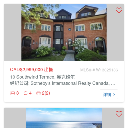
CAD$2,999,000
出售
MLS® # W13625136
10 Southwind Terrace, 奥克维尔
经纪公司: Sotheby's International Realty Canada, Brokerage
3
4
2(2)
详细