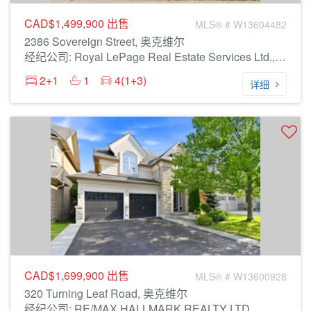
CAD$1,499,900
出售
MLS® # W13604482
2386 Sovereign Street, 奥克维尔
经纪公司: Royal LePage Real Estate Services Ltd., Brokerage
2+1
1
4(1+3)
详细
CAD$1,699,900
出售
MLS® # W13600928
320 Turning Leaf Road, 奥克维尔
经纪公司: RE/MAX HALLMARK REALTY LTD.