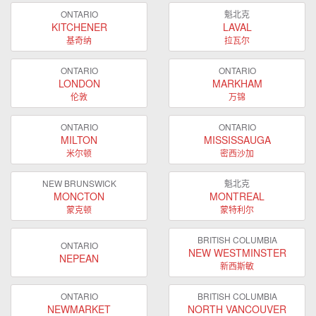
ONTARIO
魁北克
KITCHENER
LAVAL
基奇纳
拉瓦尔
ONTARIO
ONTARIO
LONDON
MARKHAM
伦敦
万锦
ONTARIO
ONTARIO
MILTON
MISSISSAUGA
米尔顿
密西沙加
NEW BRUNSWICK
魁北克
MONCTON
MONTREAL
蒙克顿
蒙特利尔
BRITISH COLUMBIA
ONTARIO
NEW WESTMINSTER
NEPEAN
新西斯敏
ONTARIO
BRITISH COLUMBIA
NEWMARKET
NORTH VANCOUVER