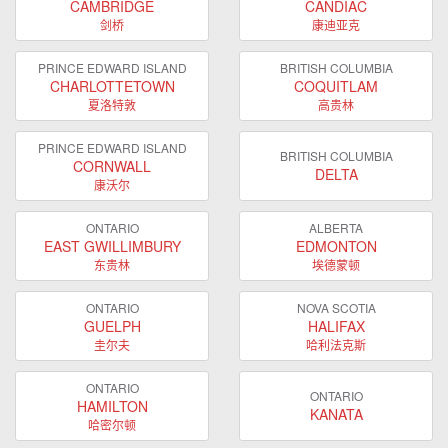
CAMBRIDGE
CANDIAC
剑桥
康迪亚克
PRINCE EDWARD ISLAND
BRITISH COLUMBIA
CHARLOTTETOWN
COQUITLAM
夏洛特敦
高贵林
PRINCE EDWARD ISLAND
BRITISH COLUMBIA
CORNWALL
DELTA
康沃尔
ONTARIO
ALBERTA
EAST GWILLIMBURY
EDMONTON
东贵林
埃德蒙顿
ONTARIO
NOVA SCOTIA
GUELPH
HALIFAX
圭尔夫
哈利法克斯
ONTARIO
ONTARIO
HAMILTON
KANATA
哈密尔顿