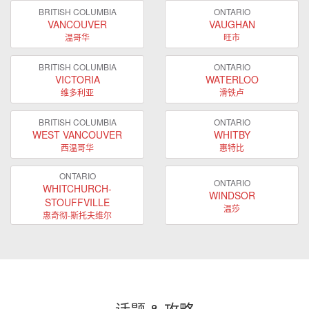
BRITISH COLUMBIA
ONTARIO
VANCOUVER
VAUGHAN
温哥华
旺市
BRITISH COLUMBIA
ONTARIO
VICTORIA
WATERLOO
维多利亚
滑铁卢
BRITISH COLUMBIA
ONTARIO
WEST VANCOUVER
WHITBY
西温哥华
惠特比
ONTARIO
ONTARIO
WHITCHURCH-
WINDSOR
STOUFFVILLE
温莎
惠奇彻-斯托夫维尔
话题 & 攻略