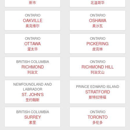
新市
北温哥华
ONTARIO
ONTARIO
OAKVILLE
OSHAWA
奥克维尔
奥沙瓦
ONTARIO
ONTARIO
OTTAWA
PICKERING
渥太华
皮克林
BRITISH COLUMBIA
ONTARIO
RICHMOND
RICHMOND HILL
列治文
列治文山
NEWFOUNDLAND AND
PRINCE EDWARD ISLAND
LABRADOR
STRATFORD
ST. JOHN'S
斯特拉特福
圣约翰斯
BRITISH COLUMBIA
ONTARIO
SURREY
TORONTO
素里
多伦多