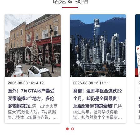
2026-08-08 16:14:12
2026-08-08 16:11:11
意外！7月GTA地产最受
离谱！温哥华租金连跌22
买家追捧5个地方，多伦
个月，却仍是全国最贵！
多仅排第九
北温$3039领跑全加
GTA楼市正上演一出“冰火两
加拿大租金下行的趋势已持
重天”的分化大戏。7月数据
续近两年，温哥华跌得最
显示整体市场量价齐跌，但
猛，却依然稳坐全国最贵租
五个城镇却逆势成为最受买
赁市场的头把交椅。
家关注的“热区”，而多伦多
Rentals.ca最新7月报告显
市仅排名第九。外围郊区正
示，北温和温哥华分别以
在悄悄吸走市中心的关注
$3,039**和**$2,686的平均