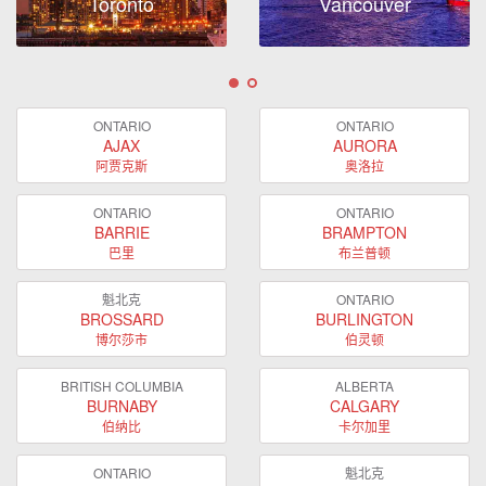
Toronto
Vancouver
ONTARIO
ONTARIO
AJAX
AURORA
阿贾克斯
奥洛拉
ONTARIO
ONTARIO
BARRIE
BRAMPTON
巴里
布兰普顿
魁北克
ONTARIO
BROSSARD
BURLINGTON
博尔莎市
伯灵顿
BRITISH COLUMBIA
ALBERTA
BURNABY
CALGARY
伯纳比
卡尔加里
ONTARIO
魁北克