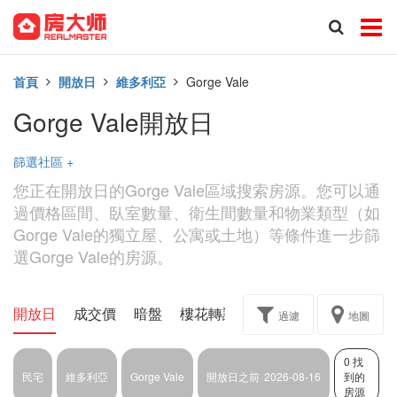
首頁
開放日
維多利亞
Gorge Vale
Gorge Vale開放日
篩選社區
+
您正在開放日的Gorge Vale區域搜索房源。您可以通
過價格區間、臥室數量、衛生間數量和物業類型（如
Gorge Vale的獨立屋、公寓或土地）等條件進一步篩
選Gorge Vale的房源。
開放日
成交價
暗盤
樓花轉讓
過濾
地圖
0 找
民宅
維多利亞
Gorge Vale
開放日之前
2026-08-16
到的
房源