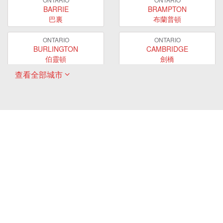
BARRIE
BRAMPTON
巴裏
布蘭普頓
ONTARIO
ONTARIO
BURLINGTON
CAMBRIDGE
伯靈頓
劍橋
查看全部城市
ONTARIO
ONTARIO
EAST GWILLIMBURY
GUELPH
東貴林
圭爾夫
ONTARIO
ONTARIO
HAMILTON
LONDON
哈密爾頓
倫敦
ONTARIO
ONTARIO
MARKHAM
MILTON
萬錦
米爾頓
ONTARIO
ONTARIO
MISSISSAUGA
NEWMARKET
密西沙加
新市