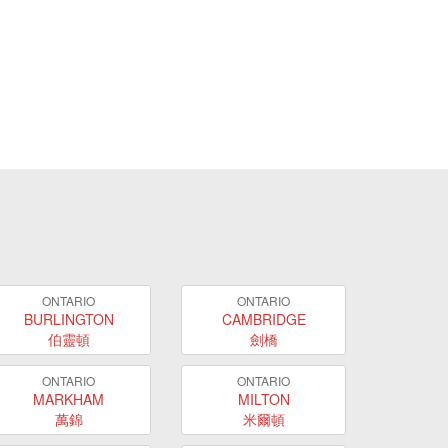
ONTARIO
ONTARIO
BURLINGTON
CAMBRIDGE
伯靈頓
劍橋
ONTARIO
ONTARIO
MARKHAM
MILTON
萬錦
米爾頓