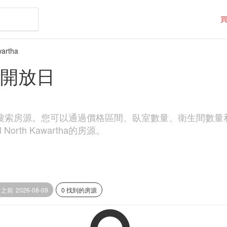
wartha
tha開放日
ha區域搜索房源。您可以通過價格區間、臥室數量、衛生間數量和物業類
rth Kawartha的房源。
日之前
2026-08-09
0 找到的房源