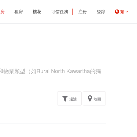
買房
租房
樓花
可信任務
注冊
登錄
繁
型（如Rural North Kawartha的獨
過濾
地圖