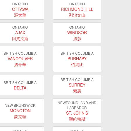
ONTARIO
ONTARIO
OTTAWA
RICHMOND HILL
渥太華
列治文山
ONTARIO
ONTARIO
AJAX
WINDSOR
阿賈克斯
溫莎
BRITISH COLUMBIA
BRITISH COLUMBIA
VANCOUVER
BURNABY
溫哥華
伯納比
BRITISH COLUMBIA
BRITISH COLUMBIA
SURREY
DELTA
素裏
NEWFOUNDLAND AND
NEW BRUNSWICK
LABRADOR
MONCTON
ST. JOHN'S
蒙克頓
聖約翰斯
QUEBEC
QUEBEC