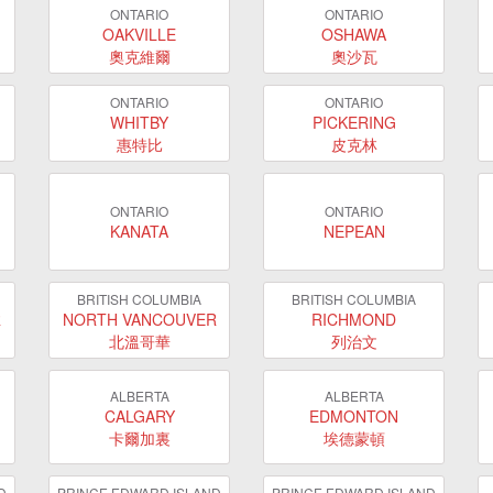
ONTARIO
ONTARIO
OAKVILLE
OSHAWA
奧克維爾
奧沙瓦
ONTARIO
ONTARIO
WHITBY
PICKERING
惠特比
皮克林
ONTARIO
ONTARIO
KANATA
NEPEAN
BRITISH COLUMBIA
BRITISH COLUMBIA
R
NORTH VANCOUVER
RICHMOND
北溫哥華
列治文
ALBERTA
ALBERTA
CALGARY
EDMONTON
卡爾加裏
埃德蒙頓
D
PRINCE EDWARD ISLAND
PRINCE EDWARD ISLAND