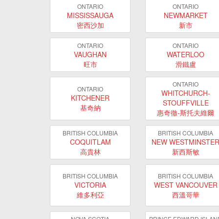
ONTARIO
ONTARIO
MISSISSAUGA
NEWMARKET
密西沙加
新市
ONTARIO
ONTARIO
VAUGHAN
WATERLOO
旺市
滑鐵盧
ONTARIO
ONTARIO
WHITCHURCH-
KITCHENER
STOUFFVILLE
基奇納
惠奇徹-斯托夫維爾
BRITISH COLUMBIA
BRITISH COLUMBIA
COQUITLAM
NEW WESTMINSTE
高貴林
新西斯敏
BRITISH COLUMBIA
BRITISH COLUMBIA
VICTORIA
WEST VANCOUVER
維多利亞
西溫哥華
NOVA SCOTIA
PRINCE EDWARD ISLAN