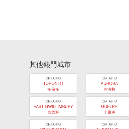
其他熱門城市
ONTARIO
ONTARIO
TORONTO
AURORA
多倫多
奧洛拉
ONTARIO
ONTARIO
EAST GWILLIMBURY
GUELPH
東貴林
圭爾夫
ONTARIO
ONTARIO