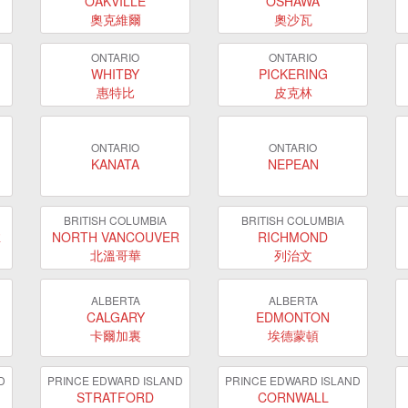
OAKVILLE
OSHAWA
奧克維爾
奧沙瓦
ONTARIO
ONTARIO
WHITBY
PICKERING
惠特比
皮克林
ONTARIO
ONTARIO
KANATA
NEPEAN
BRITISH COLUMBIA
BRITISH COLUMBIA
R
NORTH VANCOUVER
RICHMOND
北溫哥華
列治文
ALBERTA
ALBERTA
CALGARY
EDMONTON
卡爾加裏
埃德蒙頓
D
PRINCE EDWARD ISLAND
PRINCE EDWARD ISLAND
STRATFORD
CORNWALL