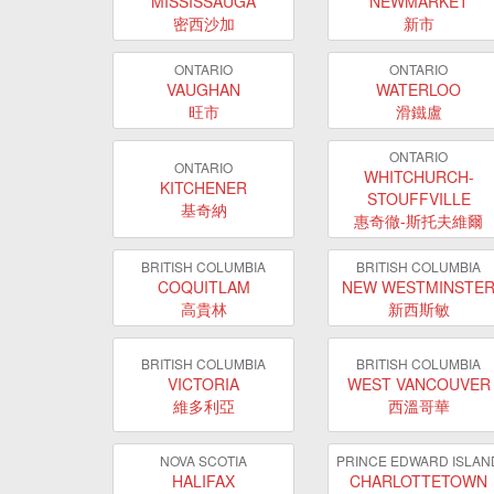
MISSISSAUGA
NEWMARKET
密西沙加
新市
ONTARIO
ONTARIO
VAUGHAN
WATERLOO
旺市
滑鐵盧
ONTARIO
ONTARIO
WHITCHURCH-
KITCHENER
STOUFFVILLE
基奇納
惠奇徹-斯托夫維爾
BRITISH COLUMBIA
BRITISH COLUMBIA
COQUITLAM
NEW WESTMINSTE
高貴林
新西斯敏
BRITISH COLUMBIA
BRITISH COLUMBIA
VICTORIA
WEST VANCOUVER
維多利亞
西溫哥華
NOVA SCOTIA
PRINCE EDWARD ISLAN
HALIFAX
CHARLOTTETOWN