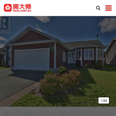
1
/24