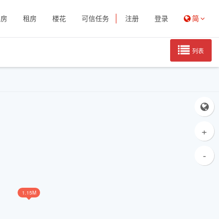
买房
租房
楼花
可信任务
注册
登录
简
列表
+
-
1.15M