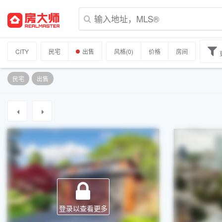
CITY
民宅
出售
风格
(0)
价格
房间
民宅
出售
登录以查看更多