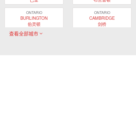
ONTARIO
ONTARIO
BURLINGTON
CAMBRIDGE
伯灵顿
剑桥
查看全部城市
ONTARIO
ONTARIO
EAST GWILLIMBURY
GUELPH
东贵林
圭尔夫
ONTARIO
ONTARIO
HAMILTON
LONDON
哈密尔顿
伦敦
ONTARIO
ONTARIO
MARKHAM
MILTON
万锦
米尔顿
ONTARIO
ONTARIO
MISSISSAUGA
NEWMARKET
密西沙加
新市
ONTARIO
ONTARIO