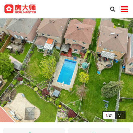
1
/21
VT