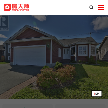
1
/24