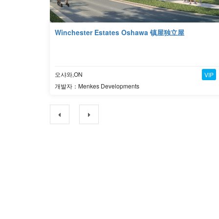
Winchester Estates Oshawa 镇屋独立屋
오샤와,ON
VIP
개발자：Menkes Developments