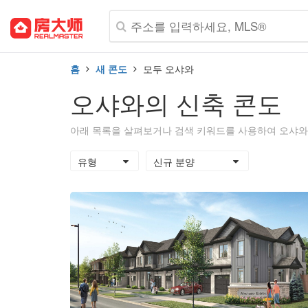
홈
새 콘도
모두 오샤와
오샤와의 신축 콘도
아래 목록을 살펴보거나 검색 키워드를 사용하여 오샤와에
유형
신규 분양