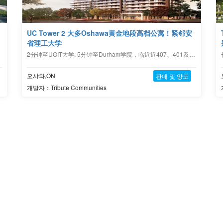
UC Tower 2 大多Oshawa黄金地段高档公寓！紧邻安
省理工大学
2分钟至UOIT大学, 5分钟至Durham学院，临近近407、401及412高速，40余万起
오샤와,ON
판매 및 양도
개발자：Tribute Communities