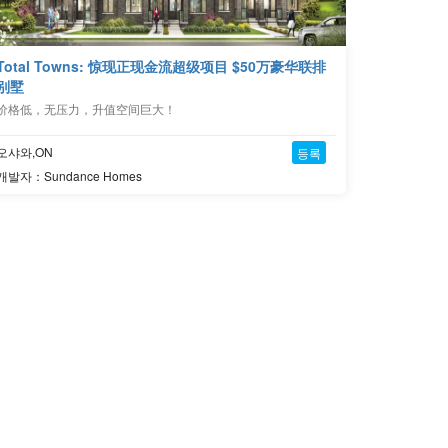
Total Towns: 惊现正现金流超级项目 $50万豪华联排
别墅
价格低，无压力，升值空间巨大！
오샤와,ON
등록
개발자：Sundance Homes