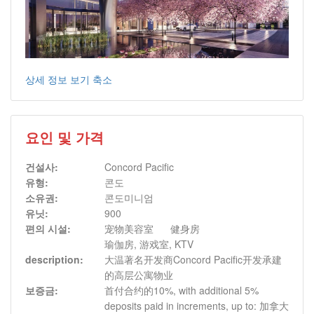
상세 정보 보기 축소
요인 및 가격
건설사:
Concord Pacific
유형:
콘도
소유권:
콘도미니엄
유닛:
900
편의 시설:
宠物美容室
健身房
瑜伽房, 游戏室, KTV
description:
大温著名开发商Concord Pacific开发承建
的高层公寓物业
보증금:
首付合约的10%, with additional 5%
deposits paid in increments, up to: 加拿大