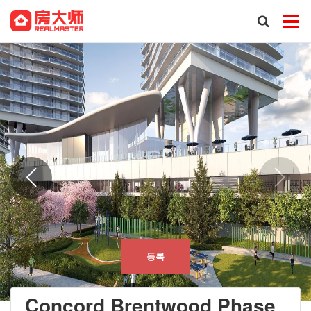
등록
Concord Brentwood Phase