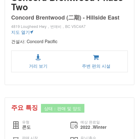
Two
Concord Brentwood (二期) - Hillside East
4819 Lougheed Hwy，번애비，BC V5C4A7
지도 열기
건설사: Concord Pacific
거리 보기
주변 편의 시설
주요 특징
상태：판매 및 양도
유형
예상 완료일
콘도
2022 .Winter
판매 시작
유닛/층수