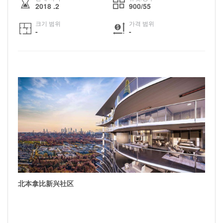
2018 .2
900/55
크기 범위
가격 범위
-
-
北本拿比新兴社区