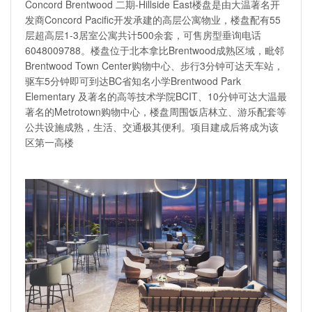
Concord Brentwood 二期-Hillside East楼盘是由大温著名开
发商Concord Pacific开发承建的高层公寓物业，楼盘配有55
层超高层1-3居室公寓共计500余套，可售房型垂询电话
6048009788。楼盘位于北本拿比Brentwood成熟区域，毗邻
Brentwood Town Center购物中心、步行3分钟可达天车站，
驱车5分钟即可到达BC省知名小学Brentwood Park
Elementary 及著名的高等技术学院BCIT、10分钟可达大温最
著名的Metrotown购物中心，楼盘周围饭店林立、游乐配套等
公共设施成熟，生活、交通极其便利。项目建成后将成为该
区第一高楼