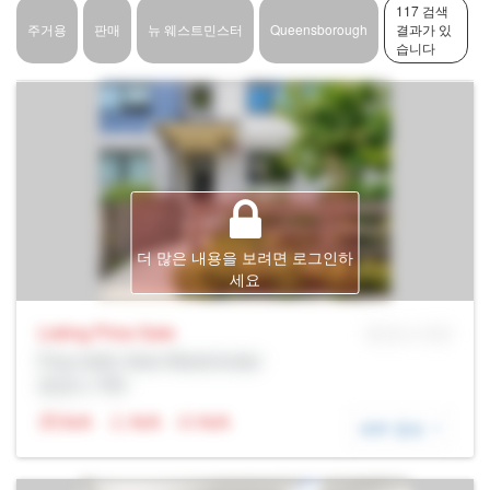
117 검색
주거용
판매
뉴 웨스트민스터
Queensborough
결과가 있
습니다
더 많은 내용을 보려면 로그인하
세요
Listing Price
Sale
MLS® # SID
Prop Addr, New Westminster
증권사: Rltr
N/A
N/A
N/A
세부 정보