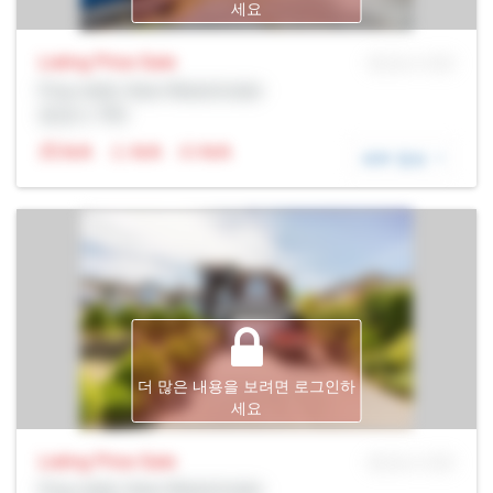
세요
Listing Price
Sale
MLS® # SID
Prop Addr, New Westminster
증권사: Rltr
N/A
N/A
N/A
세부 정보
더 많은 내용을 보려면 로그인하
세요
Listing Price
Sale
MLS® # SID
Prop Addr, New Westminster