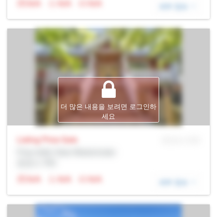
N/A
N/A
N/A
세부 정보
더 많은 내용을 보려면 로그인하
세요
Listing Price
Sale
MLS® # SID
Prop Addr, New Westminster
증권사: Rltr
N/A
N/A
N/A
세부 정보