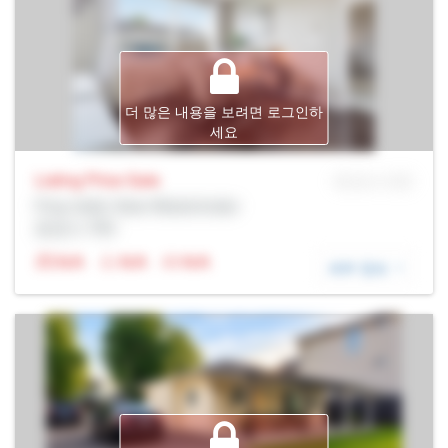
더 많은 내용을 보려면 로그인하
세요
Listing Price
Sale
MLS® # SID
Prop Addr, New Westminster
증권사: Rltr
N/A
N/A
N/A
세부 정보