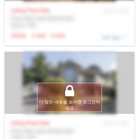
Listing Price
Sale
MLS® # SID
Prop Addr, New Westminster
증권사: Rltr
N/A
N/A
N/A
세부 정보
더 많은 내용을 보려면 로그인하
세요
Listing Price
Sale
MLS® # SID
Prop Addr, New Westminster
증권사: Rltr