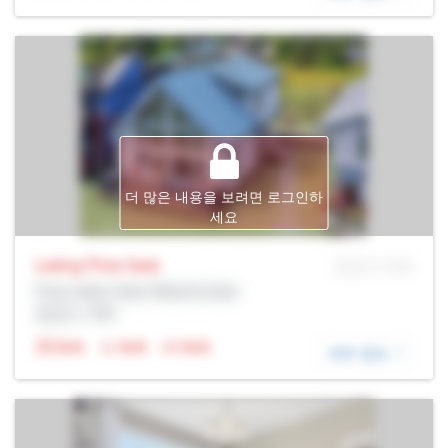
더 많은 내용을 보려면 로그인하
세요
Listing Price
Sale
MLS® # SID
Prop Addr, New Westminster
증권사: Rltr
N/A
N/A
N/A
세부 정보