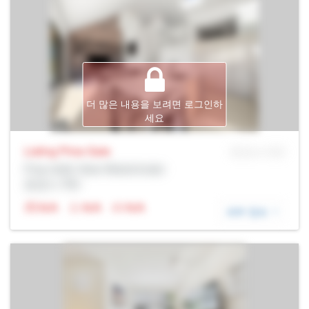
더 많은 내용을 보려면 로그인하
세요
Listing Price
Sale
MLS® # SID
Prop Addr, New Westminster
증권사: Rltr
N/A
N/A
N/A
세부 정보