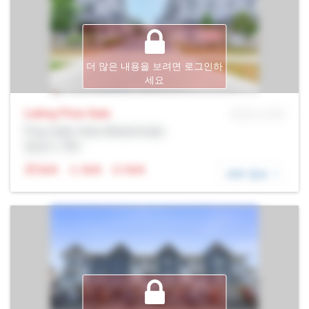
더 많은 내용을 보려면 로그인하
세요
Listing Price
Sale
MLS® # SID
Prop Addr, New Westminster
증권사: Rltr
N/A
N/A
N/A
세부 정보