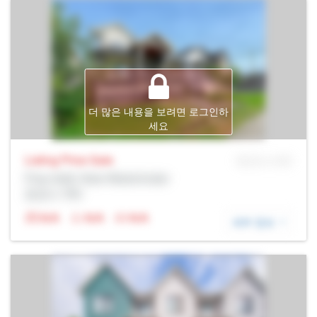
더 많은 내용을 보려면 로그인하
세요
Listing Price
Sale
MLS® # SID
Prop Addr, New Westminster
증권사: Rltr
N/A
N/A
N/A
세부 정보