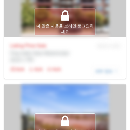
더 많은 내용을 보려면 로그인하
세요
Listing Price
Sale
MLS® # SID
Prop Addr, New Westminster
증권사: Rltr
N/A
N/A
N/A
세부 정보