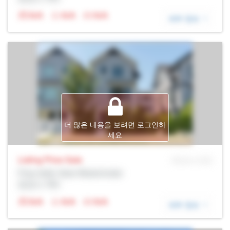
N/A
N/A
N/A
세부 정보
더 많은 내용을 보려면 로그인하
세요
Listing Price
Sale
MLS® # SID
Prop Addr, New Westminster
증권사: Rltr
N/A
N/A
N/A
세부 정보