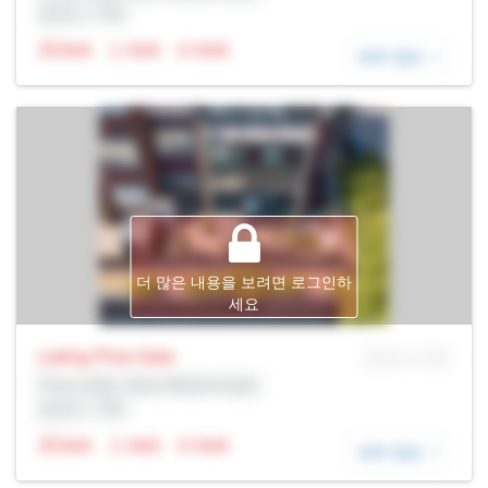
증권사: Rltr
N/A
N/A
N/A
세부 정보
더 많은 내용을 보려면 로그인하
세요
Listing Price
Sale
MLS® # SID
Prop Addr, New Westminster
증권사: Rltr
N/A
N/A
N/A
세부 정보