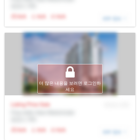
증권사: Rltr
N/A
N/A
N/A
세부 정보
더 많은 내용을 보려면 로그인하
세요
Listing Price
Sale
MLS® # SID
Prop Addr, New Westminster
증권사: Rltr
N/A
N/A
N/A
세부 정보