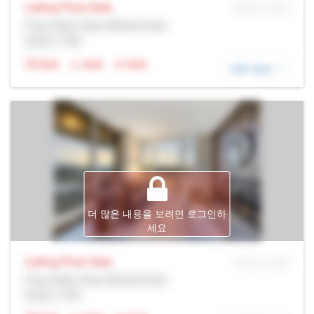
Listing Price
Sale
MLS® # SID
Prop Addr, New Westminster
증권사: Rltr
N/A
N/A
N/A
세부 정보
더 많은 내용을 보려면 로그인하
세요
Listing Price
Sale
MLS® # SID
Prop Addr, New Westminster
증권사: Rltr