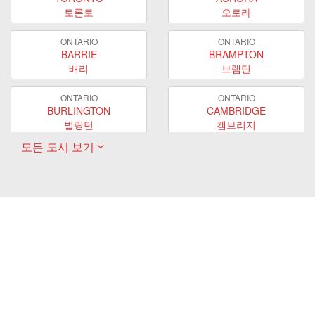
토론토
오로라
ONTARIO
ONTARIO
BARRIE
BRAMPTON
배리
브램턴
ONTARIO
ONTARIO
BURLINGTON
CAMBRIDGE
벌링턴
캠브리지
모든 도시 보기
ONTARIO
ONTARIO
EAST GWILLIMBURY
GUELPH
이스트 궬린버리
궬프
ONTARIO
ONTARIO
HAMILTON
LONDON
해밀턴
런던
ONTARIO
ONTARIO
MARKHAM
MILTON
마캄
밀턴