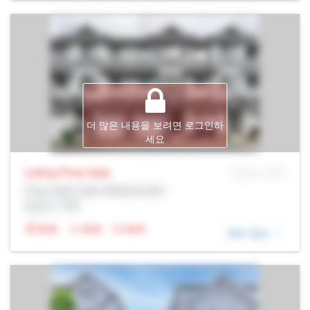
더 많은 내용을 보려면 로그인하
세요
Listing Price
Sale
MLS® # SID
Prop Addr, New Westminster
증권사: Rltr
N/A
N/A
N/A
세부 정보