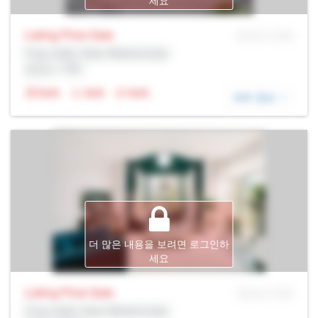
세요
Listing Price
Sale
MLS® # SID
Prop Addr, New Westminster
증권사: Rltr
N/A
N/A
N/A
세부 정보
더 많은 내용을 보려면 로그인하
세요
Listing Price
Sale
MLS® # SID
Prop Addr, New Westminster