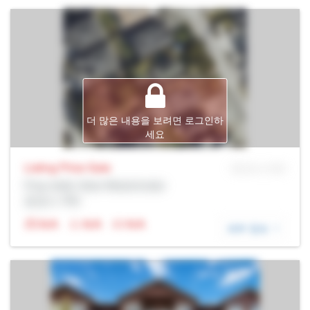
더 많은 내용을 보려면 로그인하
세요
Listing Price
Sale
MLS® # SID
Prop Addr, New Westminster
증권사: Rltr
N/A
N/A
N/A
세부 정보