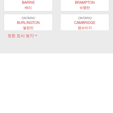
BARRIE
BRAMPTON
배리
브램턴
ONTARIO
ONTARIO
BURLINGTON
CAMBRIDGE
벌링턴
캠브리지
모든 도시 보기
ONTARIO
ONTARIO
EAST GWILLIMBURY
GUELPH
이스트 궬린버리
궬프
ONTARIO
ONTARIO
HAMILTON
LONDON
해밀턴
런던
ONTARIO
ONTARIO
MARKHAM
MILTON
마캄
밀턴
ONTARIO
ONTARIO
MISSISSAUGA
NEWMARKET
미시사가
뉴마켓