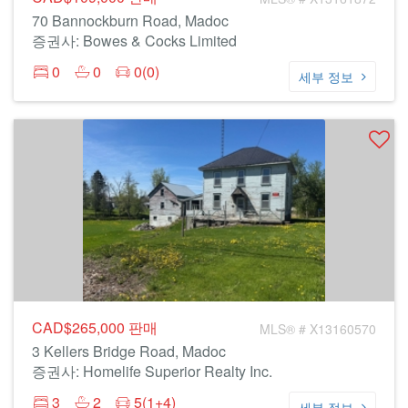
70 Bannockburn Road, Madoc
증권사: Bowes & Cocks Limited
0
0
0(0)
세부 정보
CAD$265,000
판매
MLS® # X13160570
3 Kellers Bridge Road, Madoc
증권사: Homelife Superior Realty Inc.
3
2
5(1+4)
세부 정보