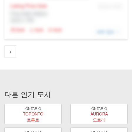
Listing Price
Sale
MLS® # SID
Prop Addr, Madoc
증권사: Rltr
N/A
N/A
N/A
세부 정보
다른 인기 도시
ONTARIO
ONTARIO
TORONTO
AURORA
토론토
오로라
ONTARIO
ONTARIO