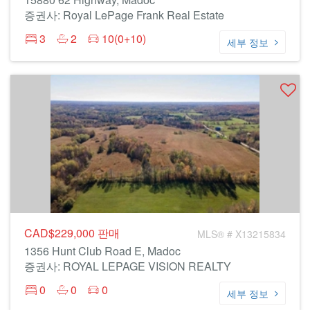
증권사: Royal LePage Frank Real Estate
3
2
10(0+10)
세부 정보
CAD$229,000
판매
MLS® # X13215834
1356 Hunt Club Road E, Madoc
증권사: ROYAL LEPAGE VISION REALTY
0
0
0
세부 정보