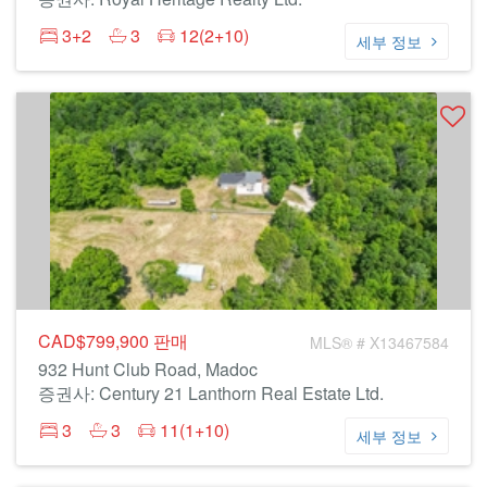
3+2
3
12(2+10)
세부 정보
CAD$799,900
판매
MLS® # X13467584
932 Hunt Club Road, Madoc
증권사: Century 21 Lanthorn Real Estate Ltd.
3
3
11(1+10)
세부 정보