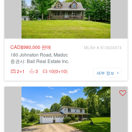
CAD$980,000
판매
MLS® # X13624974
180 Johnston Road, Madoc
증권사: Ball Real Estate Inc.
2+1
3
10(0+10)
세부 정보