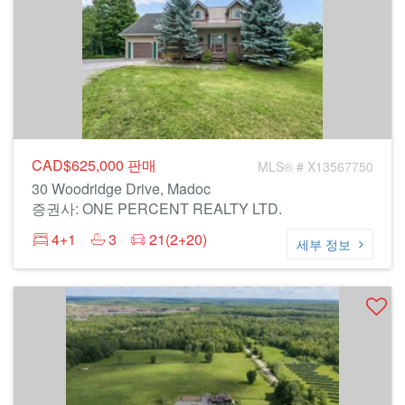
CAD$625,000
판매
MLS® # X13567750
30 Woodridge Drive, Madoc
증권사: ONE PERCENT REALTY LTD.
4+1
3
21(2+20)
세부 정보