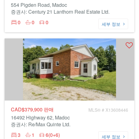
554 Pigden Road, Madoc
증권사: Century 21 Lanthorn Real Estate Ltd.
0
0
0
세부 정보
CAD$379,900
판매
MLS® # X13608446
16492 Highway 62, Madoc
증권사: Re/Max Quinte Ltd.
3
1
6(0+6)
세부 정보