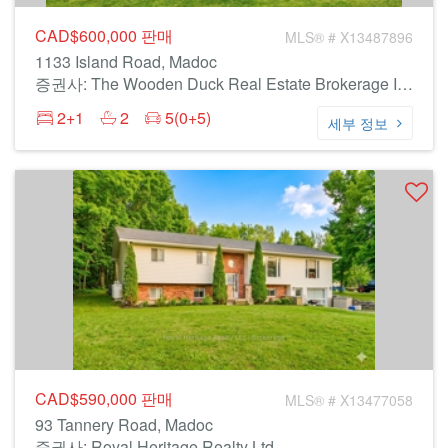
CAD$600,000
판매
MLS® # X13487896
1133 Island Road, Madoc
증권사: The Wooden Duck Real Estate Brokerage Inc.
2+1
2
5(0+5)
세부 정보
CAD$590,000
판매
MLS® # X13477058
93 Tannery Road, Madoc
증권사: Royal Heritage Realty Ltd.