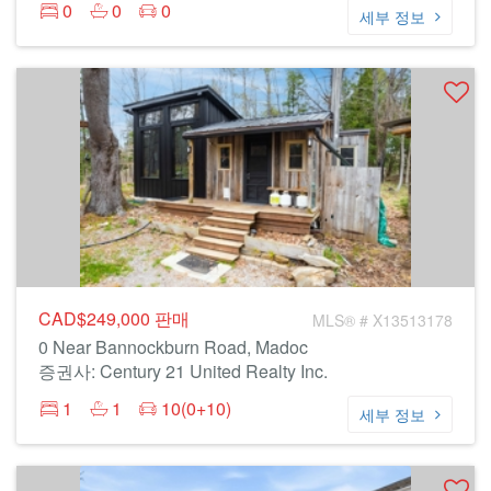
0
0
0
세부 정보
CAD$249,000
판매
MLS® # X13513178
0 Near Bannockburn Road, Madoc
증권사: Century 21 United Realty Inc.
1
1
10(0+10)
세부 정보