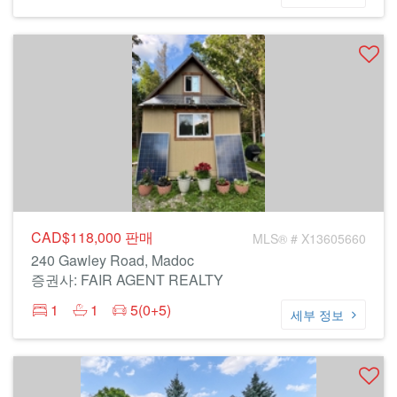
CAD$118,000
판매
MLS® # X13605660
240 Gawley Road, Madoc
증권사: FAIR AGENT REALTY
1
1
5(0+5)
세부 정보