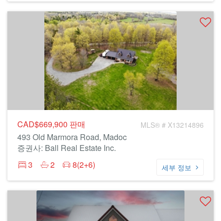
CAD$669,900
판매
MLS® # X13214896
493 Old Marmora Road, Madoc
증권사: Ball Real Estate Inc.
3
2
8(2+6)
세부 정보