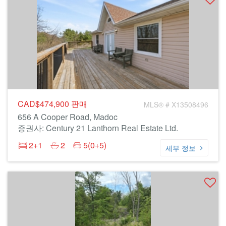
CAD$474,900
판매
MLS® # X13508496
656 A Cooper Road, Madoc
증권사: Century 21 Lanthorn Real Estate Ltd.
2+1
2
5(0+5)
세부 정보