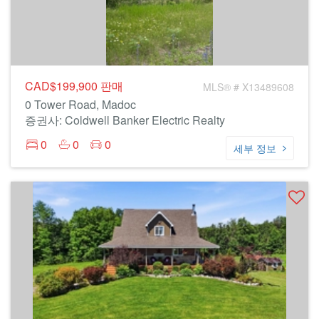
CAD$199,900
판매
MLS® # X13489608
0 Tower Road, Madoc
증권사: Coldwell Banker Electric Realty
0
0
0
세부 정보