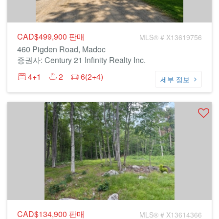
CAD$499,900
판매
MLS® # X13619756
460 Pigden Road, Madoc
증권사: Century 21 Infinity Realty Inc.
4+1
2
6(2+4)
세부 정보
CAD$134,900
판매
MLS® # X13614366