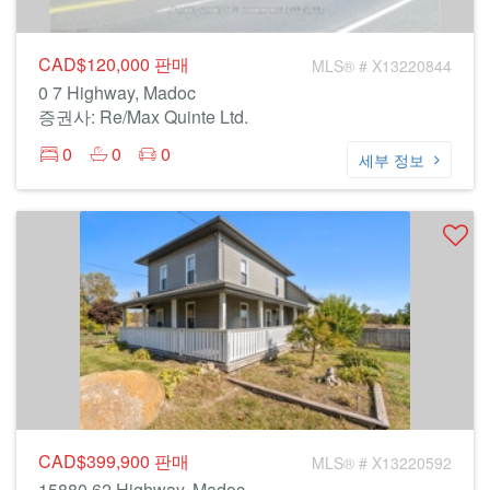
CAD$120,000
판매
MLS® # X13220844
0 7 Highway, Madoc
증권사: Re/Max Quinte Ltd.
0
0
0
세부 정보
CAD$399,900
판매
MLS® # X13220592
15880 62 Highway, Madoc