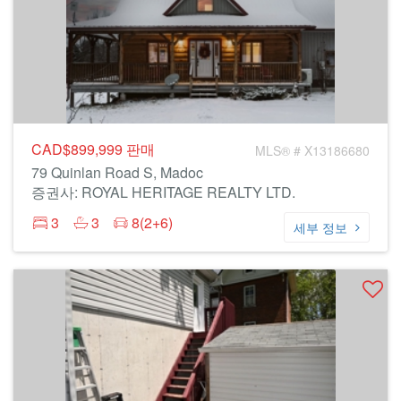
CAD$899,999
판매
MLS® # X13186680
79 Quinlan Road S, Madoc
증권사: ROYAL HERITAGE REALTY LTD.
3
3
8(2+6)
세부 정보