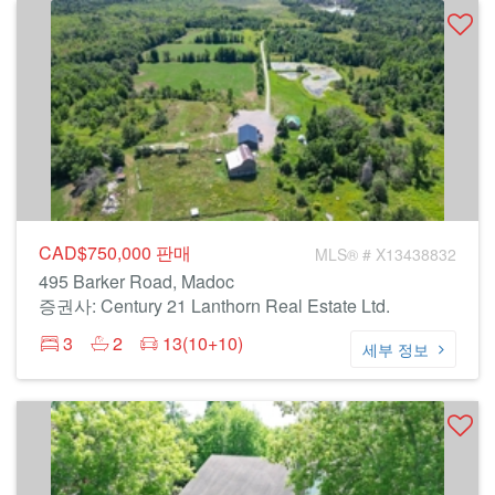
CAD$750,000
판매
MLS® # X13438832
495 Barker Road, Madoc
증권사: Century 21 Lanthorn Real Estate Ltd.
3
2
13(10+10)
세부 정보