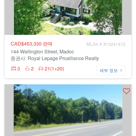
CAD$453,330
판매
MLS® # X13241472
144 Wellington Street, Madoc
증권사: Royal Lepage Proalliance Realty
3
2
21(1+20)
세부 정보