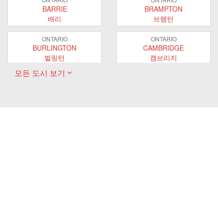
BARRIE
BRAMPTON
배리
브램턴
ONTARIO
ONTARIO
BURLINGTON
CAMBRIDGE
벌링턴
캠브리지
모든 도시 보기
ONTARIO
ONTARIO
EAST GWILLIMBURY
GUELPH
이스트 궬린버리
궬프
ONTARIO
ONTARIO
HAMILTON
LONDON
해밀턴
런던
ONTARIO
ONTARIO
MARKHAM
MILTON
마캄
밀턴
ONTARIO
ONTARIO
MISSISSAUGA
NEWMARKET
미시사가
뉴마켓