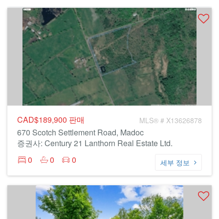
CAD$189,900
판매
MLS® # X13626878
670 Scotch Settlement Road, Madoc
증권사: Century 21 Lanthorn Real Estate Ltd.
0
0
0
세부 정보