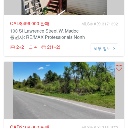
CAD$499,000
판매
MLS® # X13171392
103 St Lawrence Street W, Madoc
증권사: RE/MAX Professionals North
2+2
4
2(1+2)
세부 정보
CAD$109,000
판매
MLS® # X13161872