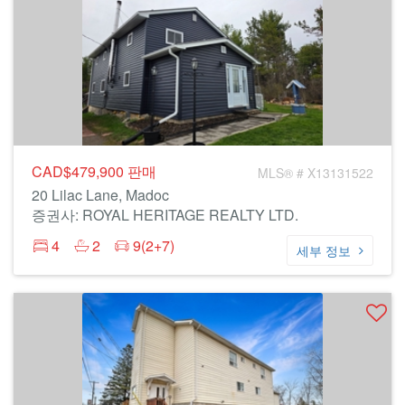
CAD$479,900
판매
MLS® # X13131522
20 Lilac Lane, Madoc
증권사: ROYAL HERITAGE REALTY LTD.
4
2
9(2+7)
세부 정보