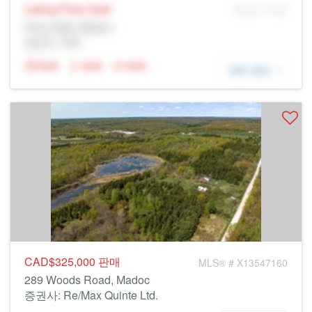
Listing Price
Sale
MLS® # SID
Prop Addr, Madoc
증권사: Rltr
N/A
N/A
N/A
세부 정보
CAD$325,000
판매
MLS® # X13547160
289 Woods Road, Madoc
증권사: Re/Max Quinte Ltd.