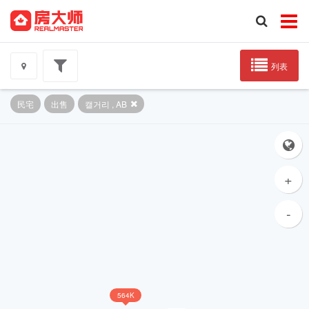
列表
民宅
出售
캘거리 , AB
+
-
564K