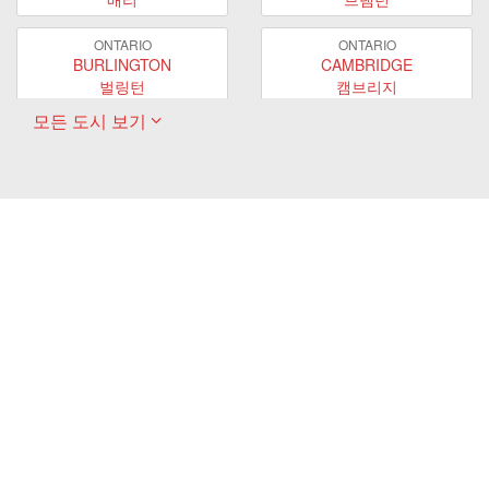
ONTARIO
ONTARIO
BURLINGTON
CAMBRIDGE
벌링턴
캠브리지
모든 도시 보기
ONTARIO
ONTARIO
EAST GWILLIMBURY
GUELPH
이스트 궬린버리
궬프
ONTARIO
ONTARIO
HAMILTON
LONDON
해밀턴
런던
ONTARIO
ONTARIO
MARKHAM
MILTON
마캄
밀턴
ONTARIO
ONTARIO
MISSISSAUGA
NEWMARKET
미시사가
뉴마켓
ONTARIO
ONTARIO