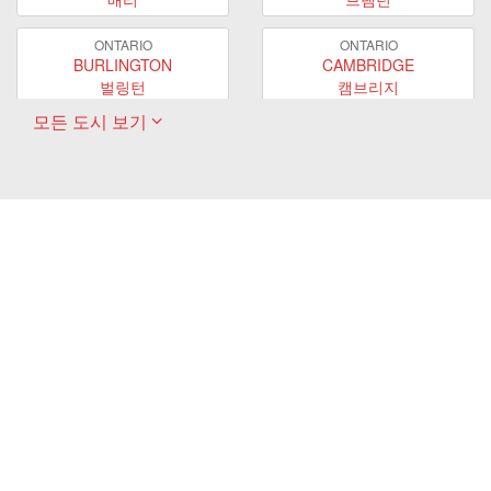
ONTARIO
ONTARIO
BURLINGTON
CAMBRIDGE
벌링턴
캠브리지
모든 도시 보기
ONTARIO
ONTARIO
EAST GWILLIMBURY
GUELPH
이스트 궬린버리
궬프
ONTARIO
ONTARIO
HAMILTON
LONDON
해밀턴
런던
ONTARIO
ONTARIO
MARKHAM
MILTON
마캄
밀턴
ONTARIO
ONTARIO
MISSISSAUGA
NEWMARKET
미시사가
뉴마켓
ONTARIO
ONTARIO