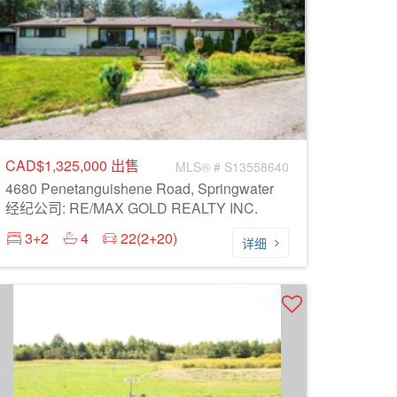
CAD$1,325,000
出售
MLS® # S13558640
4680 Penetanguishene Road, Springwater
经纪公司: RE/MAX GOLD REALTY INC.
3+2
4
22(2+20)
详细