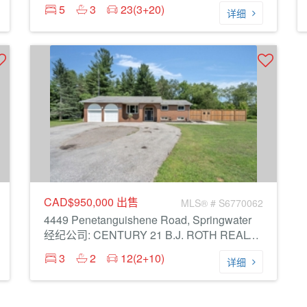
5
3
23(3+20)
详细
CAD$950,000
出售
MLS® # S6770062
4449 Penetanguishene Road, Springwater
经纪公司: CENTURY 21 B.J. ROTH REALTY LTD.
3
2
12(2+10)
详细