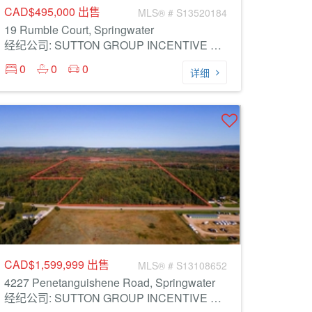
CAD$495,000
出售
MLS® # S13520184
19 Rumble Court, Springwater
经纪公司: SUTTON GROUP INCENTIVE REALTY INC.
0
0
0
详细
CAD$1,599,999
出售
MLS® # S13108652
4227 Penetanguishene Road, Springwater
经纪公司: SUTTON GROUP INCENTIVE REALTY INC.