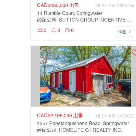
CAD$485,000
出售
MLS® # S13520194
14 Rumble Court, Springwater
经纪公司: SUTTON GROUP INCENTIVE REALTY INC.
0
0
0
详细
CAD$2,199,000
出售
MLS® # S13495026
4357 Penetanguishene Road, Springwater
经纪公司: HOMELIFE G1 REALTY INC.