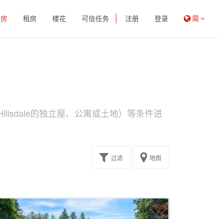
买房
租房
楼花
可信任务
注册
登录
简
llsdale的独立屋、公寓或土地）等条件进
过滤
地图