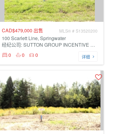
CAD$479,000
出售
MLS® # S13520200
100 Scarlett Line, Springwater
经纪公司: SUTTON GROUP INCENTIVE REALTY INC.
0
0
0
详细