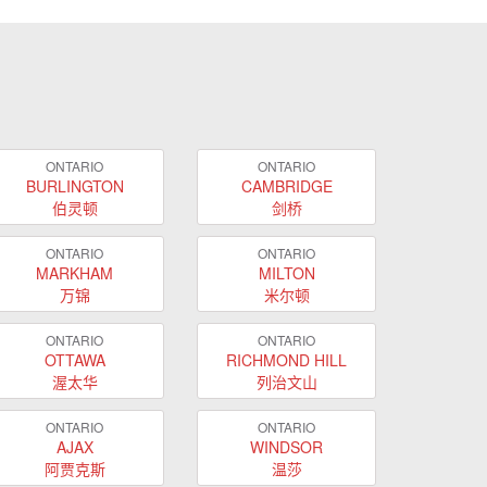
ONTARIO
ONTARIO
BURLINGTON
CAMBRIDGE
伯灵顿
剑桥
ONTARIO
ONTARIO
MARKHAM
MILTON
万锦
米尔顿
ONTARIO
ONTARIO
OTTAWA
RICHMOND HILL
渥太华
列治文山
ONTARIO
ONTARIO
AJAX
WINDSOR
阿贾克斯
温莎