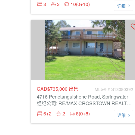
3
3
10(0+10)
详细
CAD$735,000
出售
MLS® # S13080392
4716 Penetanguishene Road, Springwater
经纪公司: RE/MAX CROSSTOWN REALTY INC.
6+2
2
8(0+8)
详细