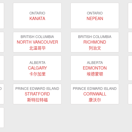
ONTARIO
ONTARIO
KANATA
NEPEAN
BRITISH COLUMBIA
BRITISH COLUMBIA
R
NORTH VANCOUVER
RICHMOND
北温哥华
列治文
ALBERTA
ALBERTA
CALGARY
EDMONTON
卡尔加里
埃德蒙顿
D
PRINCE EDWARD ISLAND
PRINCE EDWARD ISLAND
STRATFORD
CORNWALL
斯特拉特福
康沃尔