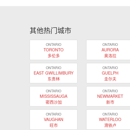
其他热门城市
ONTARIO
ONTARIO
TORONTO
AURORA
多伦多
奥洛拉
ONTARIO
ONTARIO
EAST GWILLIMBURY
GUELPH
东贵林
圭尔夫
ONTARIO
ONTARIO
MISSISSAUGA
NEWMARKET
密西沙加
新市
ONTARIO
ONTARIO
VAUGHAN
WATERLOO
旺市
滑铁卢