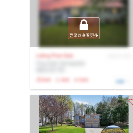
登录以查看更多
Listing Price
Sale
MLS® # SID
Prop Addr, Springwater
经纪公司: Rltr
N/A
N/A
N/A
详细