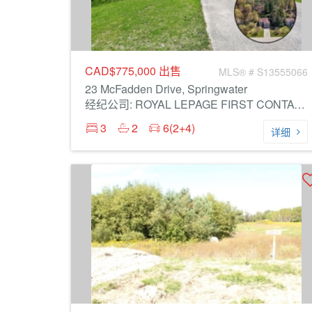
CAD$775,000
出售
MLS® # S13555066
23 McFadden Drive, Springwater
经纪公司: ROYAL LEPAGE FIRST CONTACT REALTY
3
2
6(2+4)
详细