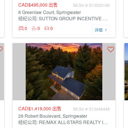
CAD$495,000
出售
MLS® # S13520190
8 Greenlaw Court, Springwater
经纪公司: SUTTON GROUP INCENTIVE REALTY INC.
0
0
0
详细
CAD$1,419,000
出售
MLS® # S13446448
29 Robert Boulevard, Springwater
经纪公司: RE/MAX ALL-STARS REALTY INC.