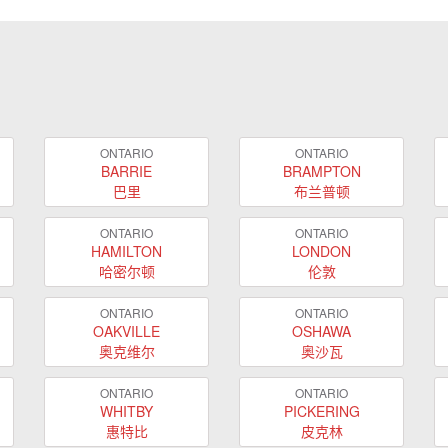
ONTARIO
ONTARIO
BARRIE
BRAMPTON
巴里
布兰普顿
ONTARIO
ONTARIO
HAMILTON
LONDON
哈密尔顿
伦敦
ONTARIO
ONTARIO
OAKVILLE
OSHAWA
奥克维尔
奥沙瓦
ONTARIO
ONTARIO
WHITBY
PICKERING
惠特比
皮克林