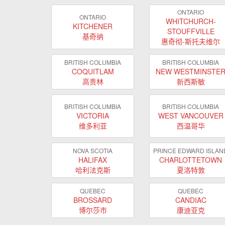
ONTARIO
ONTARIO
WHITCHURCH-
KITCHENER
STOUFFVILLE
基奇纳
惠奇彻-斯托夫维尔
BRITISH COLUMBIA
BRITISH COLUMBIA
COQUITLAM
NEW WESTMINSTE
高贵林
新西斯敏
BRITISH COLUMBIA
BRITISH COLUMBIA
VICTORIA
WEST VANCOUVER
维多利亚
西温哥华
NOVA SCOTIA
PRINCE EDWARD ISLAN
HALIFAX
CHARLOTTETOWN
哈利法克斯
夏洛特敦
QUEBEC
QUEBEC
BROSSARD
CANDIAC
博尔莎市
康迪亚克