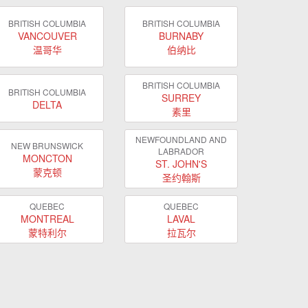
BRITISH COLUMBIA
BRITISH COLUMBIA
VANCOUVER
BURNABY
温哥华
伯纳比
BRITISH COLUMBIA
BRITISH COLUMBIA
SURREY
DELTA
素里
NEWFOUNDLAND AND
NEW BRUNSWICK
LABRADOR
MONCTON
ST. JOHN'S
蒙克顿
圣约翰斯
QUEBEC
QUEBEC
MONTREAL
LAVAL
蒙特利尔
拉瓦尔