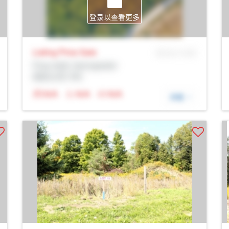
登录以查看更多
Listing Price
Sale
MLS® # SID
Prop Addr, Springwater
经纪公司: Rltr
N/A
N/A
N/A
详细