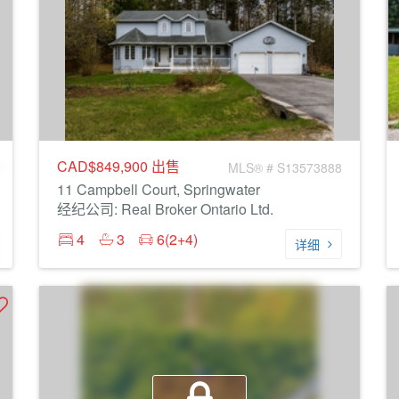
CAD$849,900
出售
MLS® # S13573888
11 Campbell Court, Springwater
经纪公司: Real Broker Ontario Ltd.
4
3
6(2+4)
详细