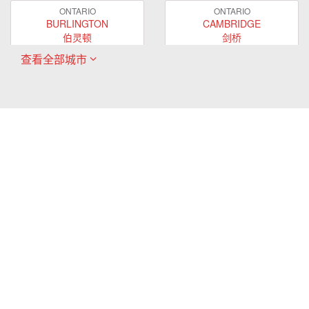
ONTARIO
ONTARIO
BURLINGTON
CAMBRIDGE
伯灵顿
剑桥
查看全部城市
ONTARIO
ONTARIO
EAST GWILLIMBURY
GUELPH
东贵林
圭尔夫
ONTARIO
ONTARIO
HAMILTON
LONDON
哈密尔顿
伦敦
ONTARIO
ONTARIO
MARKHAM
MILTON
万锦
米尔顿
ONTARIO
ONTARIO
MISSISSAUGA
NEWMARKET
密西沙加
新市
ONTARIO
ONTARIO
OAKVILLE
OSHAWA