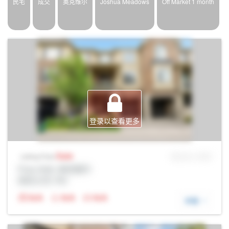
民宅
成交
奥克维尔
Joshua Meadows
Off Market 1 month
登录以查看更多
Sale
MLS® # SID
Listing Price
Prop Addr, 奥克维尔
经纪公司: Rltr
N/A
N/A
N/A
详细