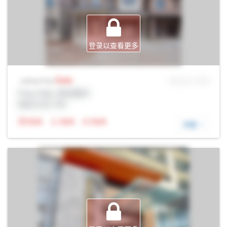
登录以查看更多
Sale
MLS® # SID
Listing Price
Prop Addr, 奥克维尔
经纪公司: Rltr
N/A
N/A
N/A
详细