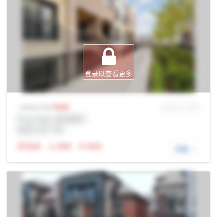
登录以查看更多
Sale
MLS® # SID
Listing Price
Prop Addr, 奥克维尔
经纪公司: Rltr
N/A
N/A
N/A
详细