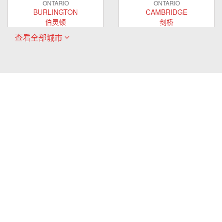
ONTARIO
ONTARIO
BURLINGTON
CAMBRIDGE
伯灵顿
剑桥
查看全部城市
ONTARIO
ONTARIO
EAST GWILLIMBURY
GUELPH
东贵林
圭尔夫
ONTARIO
ONTARIO
HAMILTON
LONDON
哈密尔顿
伦敦
ONTARIO
ONTARIO
MARKHAM
MILTON
万锦
米尔顿
ONTARIO
ONTARIO
MISSISSAUGA
NEWMARKET
密西沙加
新市
ONTARIO
ONTARIO
OAKVILLE
OSHAWA
奥克维尔
奥沙瓦