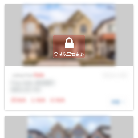
登录以查看更多
Sale
MLS® # SID
Listing Price
Prop Addr, 奥克维尔
经纪公司: Rltr
N/A
N/A
N/A
详细