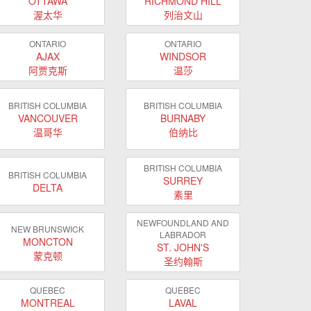
OTTAWA
RICHMOND HILL
渥太华
列治文山
ONTARIO
ONTARIO
AJAX
WINDSOR
阿贾克斯
温莎
BRITISH COLUMBIA
BRITISH COLUMBIA
VANCOUVER
BURNABY
温哥华
伯纳比
BRITISH COLUMBIA
BRITISH COLUMBIA
SURREY
DELTA
素里
NEWFOUNDLAND AND
NEW BRUNSWICK
LABRADOR
MONCTON
ST. JOHN'S
蒙克顿
圣约翰斯
QUEBEC
QUEBEC
MONTREAL
LAVAL