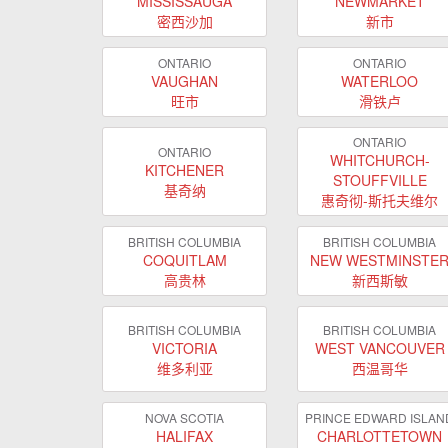
MISSISSAUGA
NEWMARKET
密西沙加
新市
ONTARIO
ONTARIO
VAUGHAN
WATERLOO
旺市
滑铁卢
ONTARIO
ONTARIO
WHITCHURCH-
KITCHENER
STOUFFVILLE
基奇纳
惠奇彻-斯托夫维尔
BRITISH COLUMBIA
BRITISH COLUMBIA
COQUITLAM
NEW WESTMINSTE
高贵林
新西斯敏
BRITISH COLUMBIA
BRITISH COLUMBIA
VICTORIA
WEST VANCOUVER
维多利亚
西温哥华
NOVA SCOTIA
PRINCE EDWARD ISLAN
HALIFAX
CHARLOTTETOWN