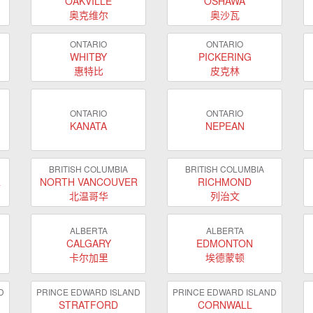
OAKVILLE
OSHAWA
奥克维尔
奥沙瓦
ONTARIO
ONTARIO
WHITBY
PICKERING
惠特比
皮克林
ONTARIO
ONTARIO
KANATA
NEPEAN
BRITISH COLUMBIA
BRITISH COLUMBIA
R
NORTH VANCOUVER
RICHMOND
北温哥华
列治文
ALBERTA
ALBERTA
CALGARY
EDMONTON
卡尔加里
埃德蒙顿
D
PRINCE EDWARD ISLAND
PRINCE EDWARD ISLAND
STRATFORD
CORNWALL