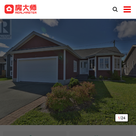
1
/24