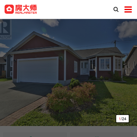
1
/24