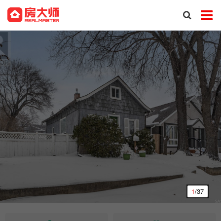
1
/37