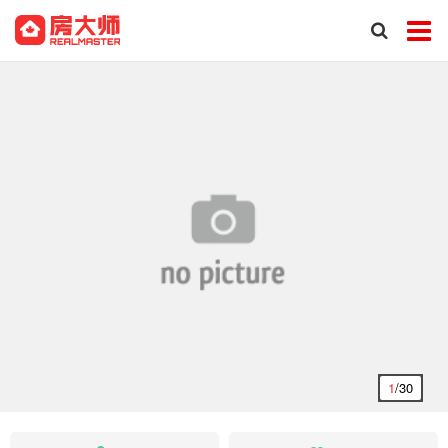
1
/30