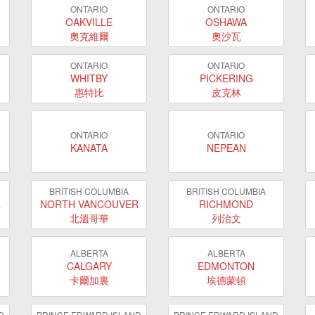
ONTARIO
ONTARIO
OAKVILLE
OSHAWA
奧克維爾
奧沙瓦
ONTARIO
ONTARIO
WHITBY
PICKERING
惠特比
皮克林
ONTARIO
ONTARIO
KANATA
NEPEAN
BRITISH COLUMBIA
BRITISH COLUMBIA
R
NORTH VANCOUVER
RICHMOND
北溫哥華
列治文
ALBERTA
ALBERTA
CALGARY
EDMONTON
卡爾加裏
埃德蒙頓
D
PRINCE EDWARD ISLAND
PRINCE EDWARD ISLAND