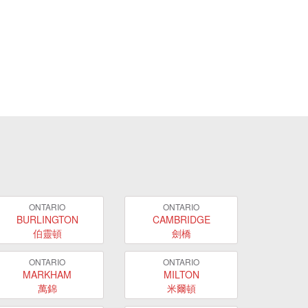
ONTARIO
ONTARIO
BURLINGTON
CAMBRIDGE
伯靈頓
劍橋
ONTARIO
ONTARIO
MARKHAM
MILTON
萬錦
米爾頓