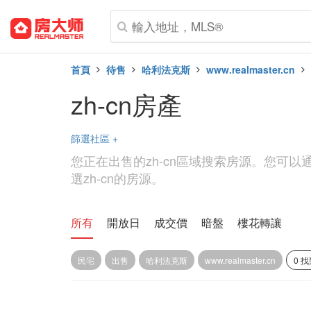
首頁
待售
哈利法克斯
www.realmaster.cn
zh-cn房產
篩選社區
+
您正在出售的zh-cn區域搜索房源。您可
選zh-cn的房源。
所有
開放日
成交價
暗盤
樓花轉讓
民宅
出售
哈利法克斯
www.realmaster.cn
0 