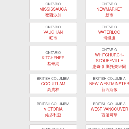
ONTARIO
ONTARIO
MISSISSAUGA
NEWMARKET
密西沙加
新市
ONTARIO
ONTARIO
VAUGHAN
WATERLOO
旺市
滑鐵盧
ONTARIO
ONTARIO
WHITCHURCH-
KITCHENER
STOUFFVILLE
基奇納
惠奇徹-斯托夫維爾
BRITISH COLUMBIA
BRITISH COLUMBIA
COQUITLAM
NEW WESTMINSTE
高貴林
新西斯敏
BRITISH COLUMBIA
BRITISH COLUMBIA
VICTORIA
WEST VANCOUVER
維多利亞
西溫哥華
NOVA SCOTIA
PRINCE EDWARD ISLAN