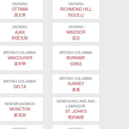
ONTARIO
ONTARIO
OTTAWA
RICHMOND HILL
渥太華
列治文山
ONTARIO
ONTARIO
AJAX
WINDSOR
阿賈克斯
溫莎
BRITISH COLUMBIA
BRITISH COLUMBIA
VANCOUVER
BURNABY
溫哥華
伯納比
BRITISH COLUMBIA
BRITISH COLUMBIA
SURREY
DELTA
素裏
NEWFOUNDLAND AND
NEW BRUNSWICK
LABRADOR
MONCTON
ST. JOHN'S
蒙克頓
聖約翰斯
QUEBEC
QUEBEC