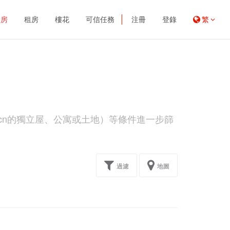
買房
租房
樓花
可信任務
注冊
登錄
繁
-cn的獨立屋、公寓或土地）等條件進一步篩
過濾
地圖