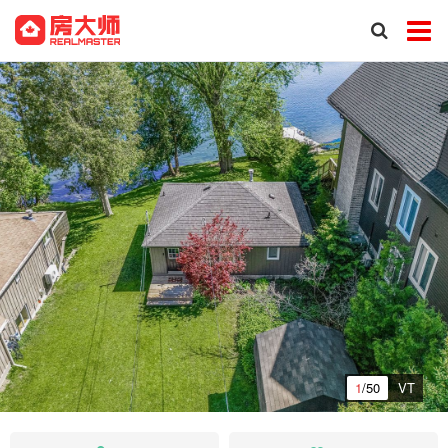
1
/50
VT